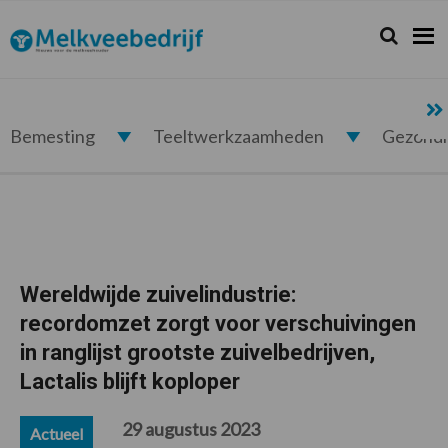
Spring
Door
Spring
Spring
naar
naar
naar
naar
Zoeken...
Zoek
Melkveebedrijf.nl
de
de
de
de
hoofdnavigatie
hoofd
eerste
voettekst
inhoud
sidebar
Bemesting
Teeltwerkzaamheden
Gezond
Wereldwijde zuivelindustrie:
recordomzet zorgt voor verschuivingen
in ranglijst grootste zuivelbedrijven,
Lactalis blijft koploper
29 augustus 2023
Actueel