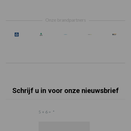
Footer
Onze brandpartners
Schrijf u in voor onze nieuwsbrief
5 + 6 =
*