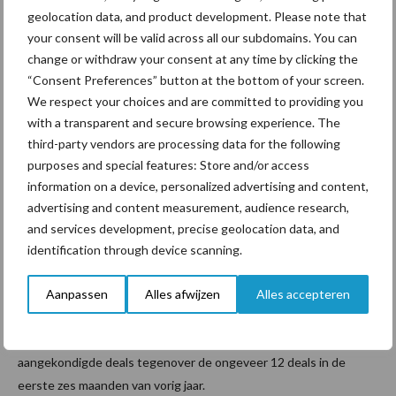
verkoop van onder andere een deel van de Duitse fabrieken en
geolocation data, and product development. Please note that
Duitse merken aan Müller, en volgt Arla op de voet met een
your consent will be valid across all our subdomains. You can
omzetverschil van minder dan EUR 100 miljoen. De omzet van
change or withdraw your consent at any time by clicking the
FrieslandCampina steeg met naar schatting 19,2 procent naar
“Consent Preferences” button at the bottom of your screen.
13,7 miljard euro. In Amerikaanse dollars bleef de stijging beperkt
We respect your choices and are committed to providing you
with a transparent and secure browsing experience. The
tot 6.1% en kwam de omzet uit op 14,4 miljard dollar.
third-party vendors are processing data for the following
Fusies en overnames: Minder
purposes and special features: Store and/or access
information on a device, personalized advertising and content,
activiteit en kleinere deals
advertising and content measurement, audience research,
and services development, precise geolocation data, and
De fusie- en overnameactiviteit onder de twintig topbedrijven
identification through device scanning.
bleef in 2022 op ongeveer hetzelfde niveau als een jaar eerder,
met rond de 25 deals. In de tweede helft van 2022 waren er
Aanpassen
Alles afwijzen
Alles accepteren
echter al wel tekenen van een afvlakking zichtbaar. Deze daling
zette zich voort in de eerste helft van 2023 met grofweg acht
aangekondigde deals tegenover de ongeveer 12 deals in de
eerste zes maanden van vorig jaar.