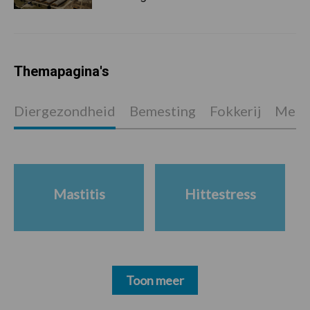
Themapagina's
Diergezondheid
Bemesting
Fokkerij
Melkv
Mastitis
Hittestress
Toon meer