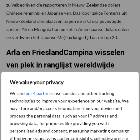
zuivelbedrijven die rapporteren in Nieuw-Zeelandse dollars,
Chinese renminbi en Japanse yen. Daardoor zakte Fonterra uit
Nieuw-Zeeland drie plaatsen, zagen de in China gevestigde
spelers Yili en Mengniu hun omzet in Amerikaanse dollars dalen
en verdween het Japanse Meiji na lange tijd uit de top 20.
Arla en FrieslandCampina wisselen
van plek in ranglijst wereldwijde
zuivelindustrie
We value your privacy
We and
our 4 partners
use cookies and other tracking
Zoals we vorig jaar al zagen aankomen, is de Deense coöperatie
technologies to improve your experience on our website. We
Arla (6e) de Nederlandse coöperatie FrieslandCampina (7e)
may store and/or access information from your device and
voorbijgestreefd. Toch zijn beide bedrijven erin geslaagd om
process the personal data, such as your IP address and
hoger op de ranglijst te komen dan vorig jaar. Arla wist drie
browsing data, for purposes like providing you with
plaatsen te klimmen, mede door de gestegen omzet in de
personalized ads and content, measuring marketing campaign
retailkanalen. FrieslandCampina klom één plaats, ondanks de
effectiveness, analyzing audience insights, collecting precise