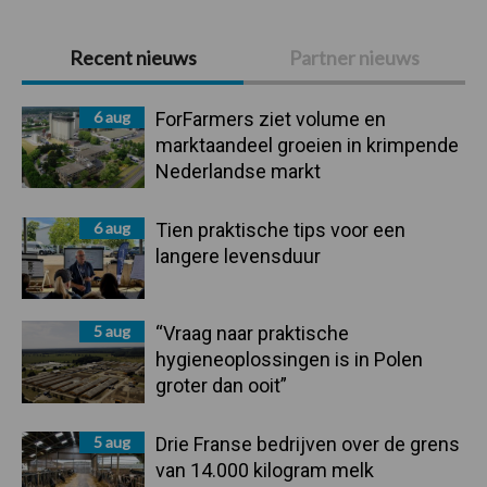
Primaire
Recent nieuws
Partner nieuws
Sidebar
6 aug
ForFarmers ziet volume en
marktaandeel groeien in krimpende
Nederlandse markt
6 aug
Tien praktische tips voor een
langere levensduur
5 aug
“Vraag naar praktische
hygieneoplossingen is in Polen
groter dan ooit”
5 aug
Drie Franse bedrijven over de grens
van 14.000 kilogram melk