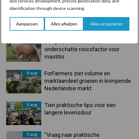
Sidebar
and services development, precise geolocation data, and
identification through device scanning.
7 aug
Grondstoffenmarkt blijft grillig:
droogte en geopolitiek houden
Aanpassen
Alles afwijzen
Alles accepteren
handel in de greep
7 aug
De speenhuid: een vaak
onderschatte risicofactor voor
mastitis
6 aug
ForFarmers ziet volume en
marktaandeel groeien in krimpende
Nederlandse markt
6 aug
Tien praktische tips voor een
langere levensduur
5 aug
“Vraag naar praktische