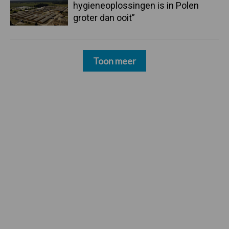
hygieneoplossingen is in Polen
groter dan ooit”
Toon meer
Footer