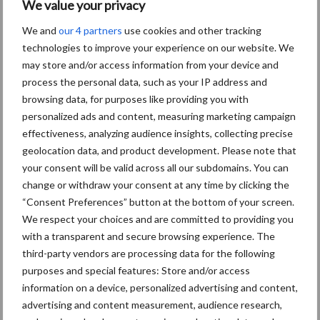
We value your privacy
We and
our 4 partners
use cookies and other tracking
technologies to improve your experience on our website. We
Diergezondheid
Bemesting
Fokkerij
Melkv
may store and/or access information from your device and
process the personal data, such as your IP address and
browsing data, for purposes like providing you with
personalized ads and content, measuring marketing campaign
effectiveness, analyzing audience insights, collecting precise
Mastitis
Hittestress
geolocation data, and product development. Please note that
your consent will be valid across all our subdomains. You can
change or withdraw your consent at any time by clicking the
“Consent Preferences” button at the bottom of your screen.
We respect your choices and are committed to providing you
Toon meer
with a transparent and secure browsing experience. The
third-party vendors are processing data for the following
purposes and special features: Store and/or access
information on a device, personalized advertising and content,
Primaire
Recent nieuws
Partner nieuws
advertising and content measurement, audience research,