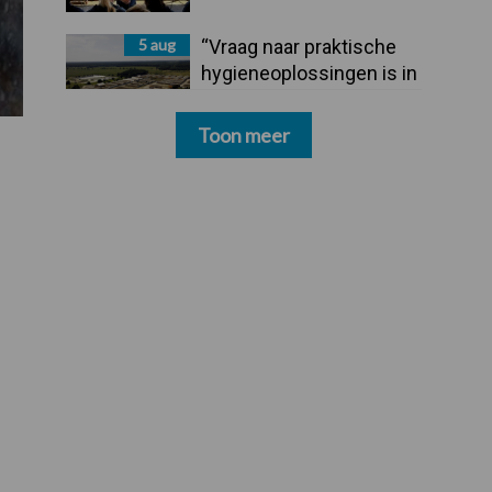
5 aug
“Vraag naar praktische
hygieneoplossingen is in
Polen groter dan ooit”
Toon meer