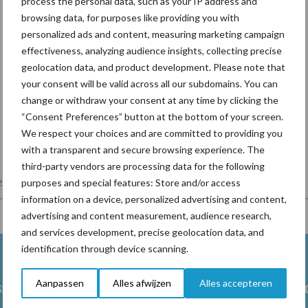
process the personal data, such as your IP address and
browsing data, for purposes like providing you with
personalized ads and content, measuring marketing campaign
effectiveness, analyzing audience insights, collecting precise
De speenhuid: een vaak onderschatte
geolocation data, and product development. Please note that
risicofactor voor mastitis
your consent will be valid across all our subdomains. You can
change or withdraw your consent at any time by clicking the
“Consent Preferences” button at the bottom of your screen.
We respect your choices and are committed to providing you
with a transparent and secure browsing experience. The
third-party vendors are processing data for the following
lkveebedrijf
Veevoer
Wet en regelgeving
purposes and special features: Store and/or access
information on a device, personalized advertising and content,
advertising and content measurement, audience research,
and services development, precise geolocation data, and
identification through device scanning.
Aanpassen
Alles afwijzen
Alles accepteren
ss
Ketose
Klauwgez