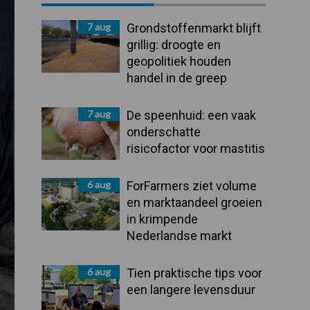
Sidebar
7 aug
Grondstoffenmarkt blijft
grillig: droogte en
geopolitiek houden
handel in de greep
7 aug
De speenhuid: een vaak
onderschatte
risicofactor voor mastitis
6 aug
ForFarmers ziet volume
en marktaandeel groeien
in krimpende
Nederlandse markt
6 aug
Tien praktische tips voor
een langere levensduur