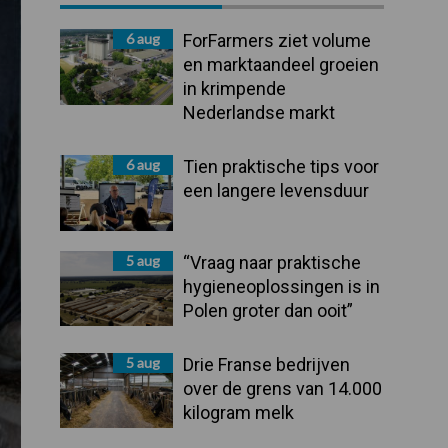
Sidebar
6 aug
ForFarmers ziet volume
en marktaandeel groeien
in krimpende
Nederlandse markt
6 aug
Tien praktische tips voor
een langere levensduur
5 aug
“Vraag naar praktische
hygieneoplossingen is in
Polen groter dan ooit”
5 aug
Drie Franse bedrijven
over de grens van 14.000
kilogram melk