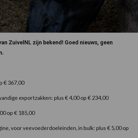
 van ZuivelNL zijn bekend! Goed nieuws, geen
n.
op € 367,00
wandige exportzakken: plus € 4,00 op € 234,00
,00 op € 185,00
ne, voor veevoederdoeleinden, in bulk: plus € 5,00 op