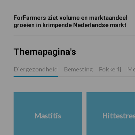
ForFarmers ziet volume en marktaandeel
groeien in krimpende Nederlandse markt
Themapagina's
Diergezondheid
Bemesting
Fokkerij
Me
Mastitis
Hittestre