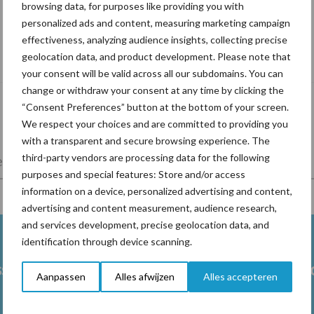
browsing data, for purposes like providing you with
personalized ads and content, measuring marketing campaign
Tien praktische tips voor een langere
effectiveness, analyzing audience insights, collecting precise
levensduur
geolocation data, and product development. Please note that
your consent will be valid across all our subdomains. You can
change or withdraw your consent at any time by clicking the
“Consent Preferences” button at the bottom of your screen.
We respect your choices and are committed to providing you
with a transparent and secure browsing experience. The
third-party vendors are processing data for the following
lkveebedrijf
Veevoer
Wet en regelgeving
purposes and special features: Store and/or access
information on a device, personalized advertising and content,
advertising and content measurement, audience research,
and services development, precise geolocation data, and
identification through device scanning.
ss
Ketose
Klauwgez
Aanpassen
Alles afwijzen
Alles accepteren