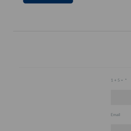
1 + 5 =
*
Email