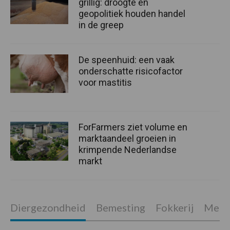
grillig: droogte en
geopolitiek houden handel
in de greep
De speenhuid: een vaak
onderschatte risicofactor
voor mastitis
ForFarmers ziet volume en
marktaandeel groeien in
krimpende Nederlandse
markt
Diergezondheid
Bemesting
Fokkerij
Melkv