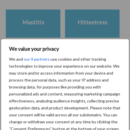
Mastitis
Hittestress
We value your privacy
Toon meer
We and
our 4 partners
use cookies and other tracking
technologies to improve your experience on our website. We
may store and/or access information from your device and
process the personal data, such as your IP address and
Primaire
Recent nieuws
Partner nieuws
browsing data, for purposes like providing you with
Sidebar
personalized ads and content, measuring marketing campaign
effectiveness, analyzing audience insights, collecting precise
7 aug
Grondstoffenmarkt blijft grillig:
geolocation data, and product development. Please note that
droogte en geopolitiek houden
your consent will be valid across all our subdomains. You can
handel in de greep
change or withdraw your consent at any time by clicking the
“Consent Preferences” button at the bottom of your screen.