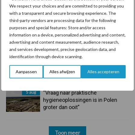
7 aug
De speenhuid: een vaak
We respect your choices and are committed to providing you
onderschatte risicofactor voor
with a transparent and secure browsing experience. The
mastitis
third-party vendors are processing data for the following
purposes and special features: Store and/or access
6 aug
ForFarmers ziet volume en
information on a device, personalized advertising and content,
marktaandeel groeien in krimpende
advertising and content measurement, audience research,
Nederlandse markt
and services development, precise geolocation data, and
identification through device scanning.
6 aug
Tien praktische tips voor een
langere levensduur
Aanpassen
Alles afwijzen
Alles accepteren
5 aug
“Vraag naar praktische
hygieneoplossingen is in Polen
groter dan ooit”
Toon meer