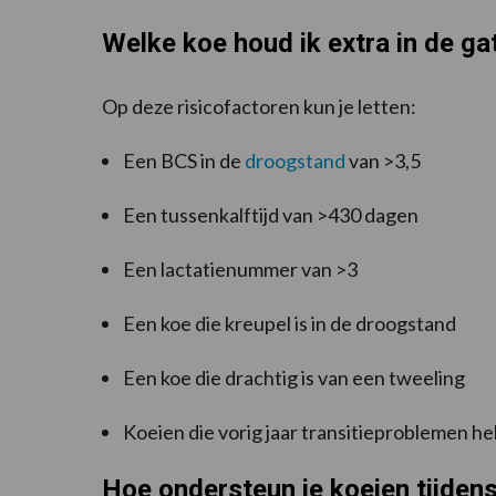
Welke koe houd ik extra in de gat
Op deze risicofactoren kun je letten:
Een BCS in de
droogstand
van >3,5
Een tussenkalftijd van >430 dagen
Een lactatienummer van >3
Een koe die kreupel is in de droogstand
Een koe die drachtig is van een tweeling
Koeien die vorig jaar transitieproblemen 
Hoe ondersteun je koeien tijdens