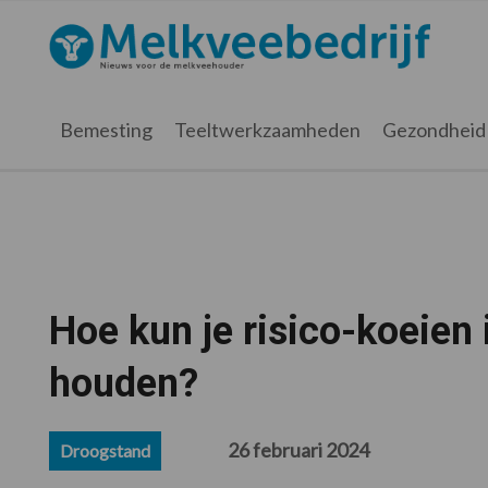
Spring
Door
Spring
Spring
naar
naar
naar
naar
Melkveebedrijf.nl
de
de
de
de
hoofdnavigatie
hoofd
eerste
voettekst
inhoud
sidebar
Bemesting
Teeltwerkzaamheden
Gezondheid
Hoe kun je risico-koeien 
houden?
26 februari 2024
Droogstand