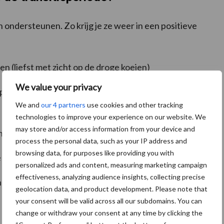
 ondersteunen. Zo krijg je ze weer in een positieve
en (liefst met zicht op de droge koeien)
We value your privacy
en en/of een pijnstiller te geven (overleg dit wel
We and
our 4 partners
use cookies and other tracking
technologies to improve your experience on our website. We
may store and/or access information from your device and
nbalans en leverondersteunende stoffen voeren
process the personal data, such as your IP address and
browsing data, for purposes like providing you with
 dierenarts)
personalized ads and content, measuring marketing campaign
effectiveness, analyzing audience insights, collecting precise
 met mineralen en energie
geolocation data, and product development. Please note that
your consent will be valid across all our subdomains. You can
change or withdraw your consent at any time by clicking the