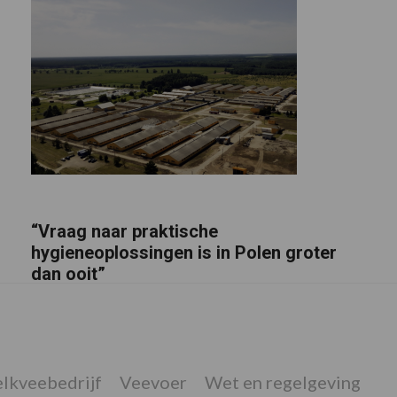
“Vraag naar praktische
hygieneoplossingen is in Polen groter
dan ooit”
lkveebedrijf
Veevoer
Wet en regelgeving