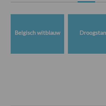
Belgisch witblauw
Droogsta
Footer