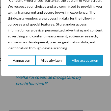
“Consent Preferences” button at the bottom of your screen.
 orde is, loont het om je te focussen op de individuele
We respect your choices and are committed to providing you
with a transparent and secure browsing experience. The
koe zal zich zeker terugbetalen in een betere
third-party vendors are processing data for the following
 minder onverwachte arbeid en meer werkplezier.
purposes and special features: Store and/or access
information on a device, personalized advertising and content,
advertising and content measurement, audience research,
and services development, precise geolocation data, and
identification through device scanning.
 je dit ook interessant:
Aanpassen
Alles afwijzen
Alles accepteren
Welke rol speelt de droogstand bij
vruchtbaarheid?