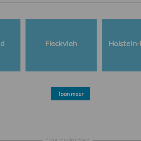
nd
Fleckvieh
Holstein-
Toon meer
Onze brandpartners