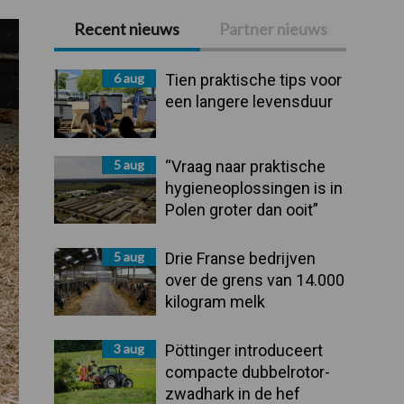
Recent nieuws
Partner nieuws
Primaire
Sidebar
6 aug
Tien praktische tips voor
een langere levensduur
5 aug
“Vraag naar praktische
hygieneoplossingen is in
Polen groter dan ooit”
5 aug
Drie Franse bedrijven
over de grens van 14.000
kilogram melk
3 aug
Pöttinger introduceert
compacte dubbelrotor-
zwadhark in de hef