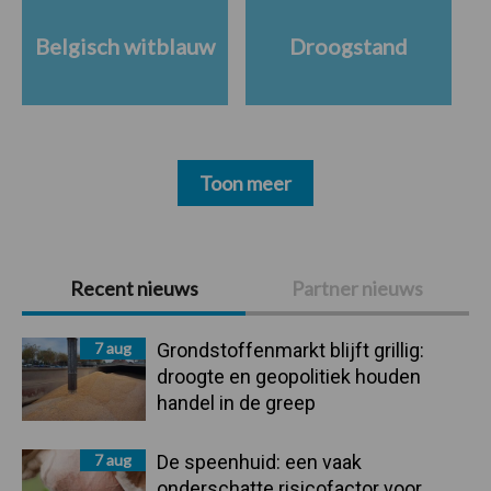
Belgisch witblauw
Droogstand
Toon meer
Primaire
Recent nieuws
Partner nieuws
Sidebar
7 aug
Grondstoffenmarkt blijft grillig:
droogte en geopolitiek houden
handel in de greep
7 aug
De speenhuid: een vaak
onderschatte risicofactor voor