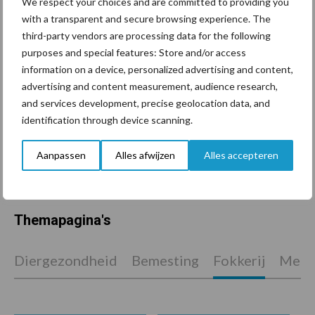
We respect your choices and are committed to providing you
De speenhuid: een vaak
with a transparent and secure browsing experience. The
onderschatte risicofactor
third-party vendors are processing data for the following
voor mastitis
purposes and special features: Store and/or access
information on a device, personalized advertising and content,
advertising and content measurement, audience research,
and services development, precise geolocation data, and
ForFarmers ziet volume en
identification through device scanning.
marktaandeel groeien in
krimpende Nederlandse
markt
Aanpassen
Alles afwijzen
Alles accepteren
Themapagina's
Diergezondheid
Bemesting
Fokkerij
Melkv