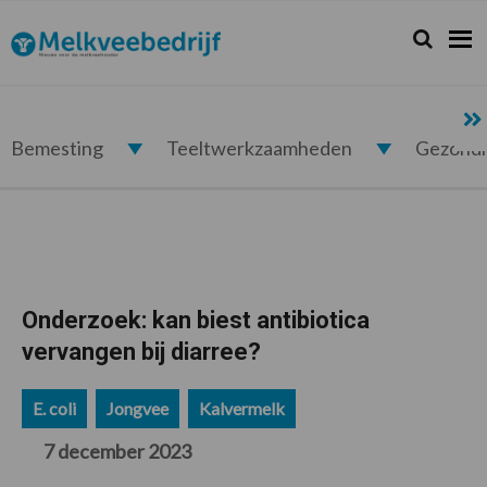
Spring
Door
Spring
Spring
naar
naar
naar
naar
Zoeken...
Zoek
Melkveebedrijf.nl
de
de
de
de
hoofdnavigatie
hoofd
eerste
voettekst
inhoud
sidebar
Bemesting
Teeltwerkzaamheden
Gezond
Onderzoek: kan biest antibiotica
vervangen bij diarree?
E. coli
Jongvee
Kalvermelk
7 december 2023