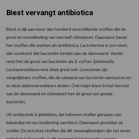
Biest vervangt antibiotica
Biest is rijk aan meer dan honderd verschillende stoffen die de
groei en ontwikkeling van een kalf stimuleren. Daarnaast bevat
het stoffen die werken als antibiotica. Lactoferrine is zo’n eiwit,
dat voorkomt dat bacteriën binden aan de darmwand. Verder
remt het de groei van bacteriën als
E. coli
en
Salmonella
.
Lactoperoxidase remt deze groei ook. Lysozymen zijn
vergelijkbare stoffen, die de celwand van bacteriën aantasten en
zo deze ziekteverwekkers doden. Ook helpt biest in het herstel
van de darmwand en stimuleert het de groei van goede
bacteriën.
Uit onderzoek is gebleken, dat kalveren sneller genazen van
kalverdiarree na toediening van biest. Daarnaast groeiden ze
sneller. De precieze stoffen die dit teweegbrengen zijn tot zover
onbekend. Er wordt op dit moment hard gewerkt aan een