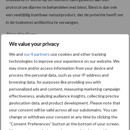
protocol om diarree te behandelen met biest. Biest is dan ook
een veelzijdig inzetbaar natuurproduct, dat de potentie heeft om
in de toekomst antibiotica te vervangen.
Tekst: Kim Sjoers
We value your privacy
Beeld: Kim Sjoers en aangepast uit
‘A Narrative Review on the
Unexplored Potential of Colostrum as a Preventative Treatment
We and
our 4 partners
use cookies and other tracking
technologies to improve your experience on our website. We
and Therapy for Diarrhea in Neonatal Dairy Clalves, 2021, Carter
may store and/or access information from your device and
et al.)
process the personal data, such as your IP address and
Aanbevolen voor jou!
browsing data, for purposes like providing you with
personalized ads and content, measuring marketing campaign
effectiveness, analyzing audience insights, collecting precise
Grondstoffenmarkt blijft
geolocation data, and product development. Please note that
grillig: droogte en
your consent will be valid across all our subdomains. You can
geopolitiek houden handel
change or withdraw your consent at any time by clicking the
in de greep
“Consent Preferences” button at the bottom of your screen.