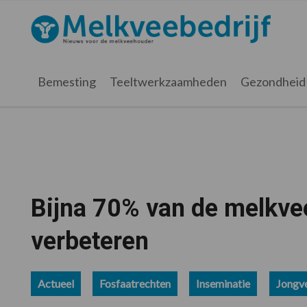
Spring
Door
Spring
Spring
naar
naar
naar
naar
Melkveebedrijf.nl
de
de
de
de
hoofdnavigatie
hoofd
eerste
voettekst
inhoud
sidebar
Bemesting
Teeltwerkzaamheden
Gezondheid
Bijna 70% van de melkve
verbeteren
Actueel
Fosfaatrechten
Inseminatie
Jongv