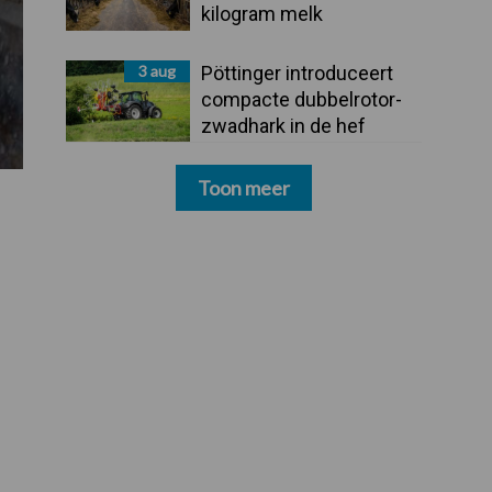
kilogram melk
3 aug
Pöttinger introduceert
compacte dubbelrotor-
zwadhark in de hef
Toon meer