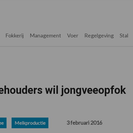
Fokkerij
Management
Voer
Regelgeving
Stal
ehouders wil jongveeopfok
3 februari 2016
ee
Melkproductie