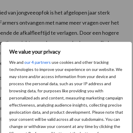
ied van jongveeopfok is het afgelopen jaar sterk
rFarmers ontvangen met name meer vragen over het
ende de afkalfleeftijd te verlagen. Door een hogere
inatiegewicht, waardoor ze eerder kunnen afkalven.
We value your privacy
ealiseren met een intensief melkschema, resulteert
We and
our 4 partners
use cookies and other tracking
re leeftijd.
technologies to improve your experience on our website. We
may store and/or access information from your device and
licht toe: “Veehouders beseffen dat er nog veel
process the personal data, such as your IP address and
k, maar ze hebben geen idee hoe groot het verborgen
browsing data, for purposes like providing you with
ere bedrijfssituatie in één oogopslag duidelijk. Voor
personalized ads and content, measuring marketing campaign
effectiveness, analyzing audience insights, collecting precise
n belang om per bedrijf een praktisch plan van aanpak
geolocation data, and product development. Please note that
npak voor de opfok van jongvee, geeft op ieder
your consent will be valid across all our subdomains. You can
change or withdraw your consent at any time by clicking the