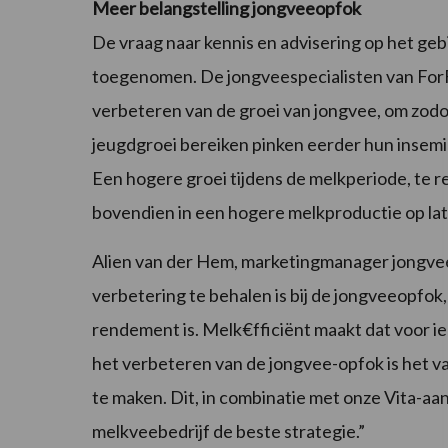
Meer belangstelling jongveeopfok
De vraag naar kennis en advisering op het geb
toegenomen. De jongveespecialisten van Fo
verbeteren van de groei van jongvee, om zodo
jeugdgroei bereiken pinken eerder hun insem
Een hogere groei tijdens de melkperiode, te r
bovendien in een hogere melkproductie op late
Alien van der Hem, marketingmanager jongvee 
verbetering te behalen is bij de jongveeopfo
rendement is. Melk€fficiënt maakt dat voor ied
het verbeteren van de jongvee-opfok is het va
te maken. Dit, in combinatie met onze Vita-aa
melkveebedrijf de beste strategie.”