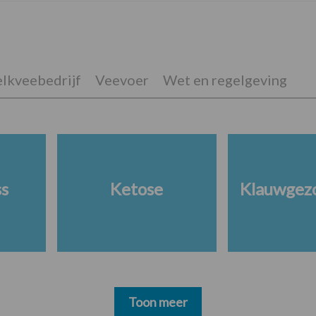
lkveebedrijf
Veevoer
Wet en regelgeving
ss
Ketose
Klauwgez
Toon meer