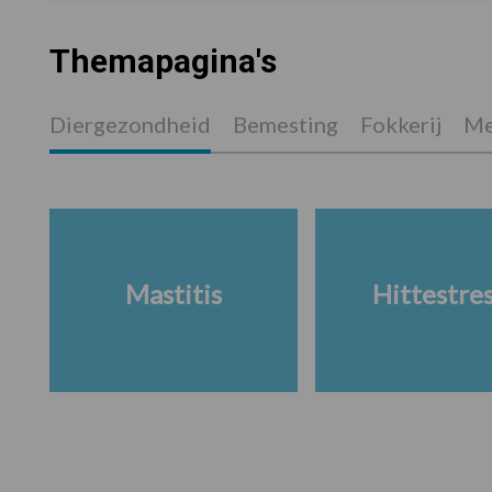
Themapagina's
Diergezondheid
Bemesting
Fokkerij
Me
Mastitis
Hittestre