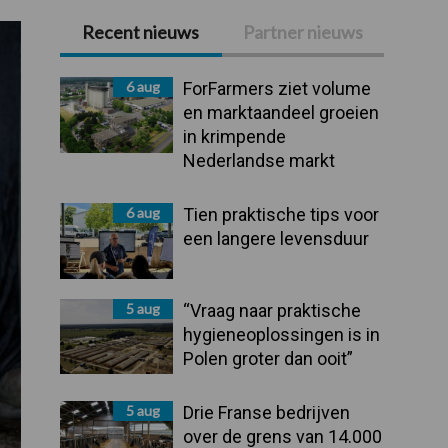
Recent nieuws
Partner nieuws
Primaire
Sidebar
6 aug
ForFarmers ziet volume
en marktaandeel groeien
in krimpende
Nederlandse markt
6 aug
Tien praktische tips voor
een langere levensduur
5 aug
“Vraag naar praktische
hygieneoplossingen is in
Polen groter dan ooit”
5 aug
Drie Franse bedrijven
over de grens van 14.000