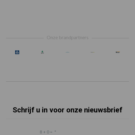
Footer
Onze brandpartners
Schrijf u in voor onze nieuwsbrief
8 + 0 =
*