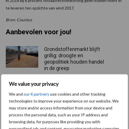
in 2018 bij 8 procent fosfaatrechtenkorting geen koeien hoeft in
te leveren ten opzichte van eind 2017.
Bron: Countus
Aanbevolen voor jou!
Grondstoffenmarkt blijft
grillig: droogte en
geopolitiek houden handel
in de greep
We value your privacy
De speenhuid: een vaak
onderschatte risicofactor
We and
our 4 partners
use cookies and other tracking
voor mastitis
technologies to improve your experience on our website. We
may store and/or access information from your device and
process the personal data, such as your IP address and
browsing data, for purposes like providing you with
ForFarmers ziet volume en
personalized ads and content, measuring marketing campaign