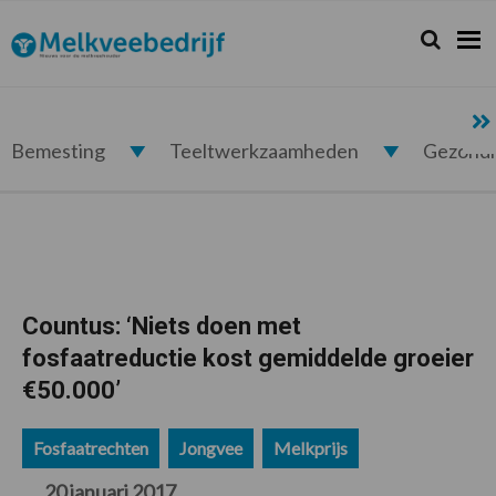
Spring
Door
Spring
Spring
naar
naar
naar
naar
Zoeken...
Zoek
Melkveebedrijf.nl
de
de
de
de
hoofdnavigatie
hoofd
eerste
voettekst
inhoud
sidebar
Bemesting
Teeltwerkzaamheden
Gezond
Countus: ‘Niets doen met
fosfaatreductie kost gemiddelde groeier
€50.000’
Fosfaatrechten
Jongvee
Melkprijs
20 januari 2017