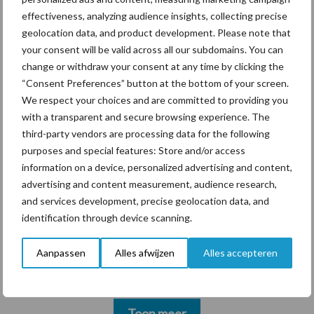
marktaandeel groeien in
effectiveness, analyzing audience insights, collecting precise
krimpende Nederlandse
geolocation data, and product development. Please note that
markt
your consent will be valid across all our subdomains. You can
change or withdraw your consent at any time by clicking the
“Consent Preferences” button at the bottom of your screen.
Themapagina's
We respect your choices and are committed to providing you
with a transparent and secure browsing experience. The
third-party vendors are processing data for the following
Diergezondheid
Bemesting
Fokkerij
Melkv
purposes and special features: Store and/or access
information on a device, personalized advertising and content,
advertising and content measurement, audience research,
and services development, precise geolocation data, and
identification through device scanning.
Derogatie
Fosfaatrechten
Aanpassen
Alles afwijzen
Alles accepteren
Toon meer