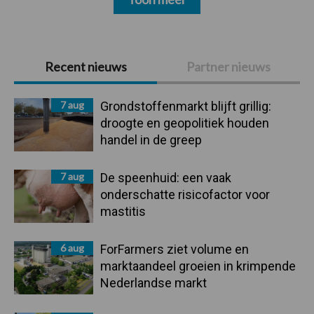
Primaire
Recent nieuws
Partner nieuws
Sidebar
7 aug
Grondstoffenmarkt blijft grillig:
droogte en geopolitiek houden
handel in de greep
7 aug
De speenhuid: een vaak
onderschatte risicofactor voor
mastitis
6 aug
ForFarmers ziet volume en
marktaandeel groeien in krimpende
Nederlandse markt