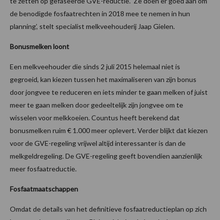
te zetten op gefaseerde GVE-reductie. ‘Ze doen er goed aan om
de benodigde fosfaatrechten in 2018 mee te nemen in hun
planning’, stelt specialist melkveehouderij Jaap Gielen.
Bonusmelken loont
Een melkveehouder die sinds 2 juli 2015 helemaal niet is
gegroeid, kan kiezen tussen het maximaliseren van zijn bonus
door jongvee te reduceren en iets minder te gaan melken of juist
meer te gaan melken door gedeeltelijk zijn jongvee om te
wisselen voor melkkoeien. Countus heeft berekend dat
bonusmelken ruim € 1.000 meer oplevert. Verder blijkt dat kiezen
voor de GVE-regeling vrijwel altijd interessanter is dan de
melkgeldregeling. De GVE-regeling geeft bovendien aanzienlijk
meer fosfaatreductie.
Fosfaatmaatschappen
Omdat de details van het definitieve fosfaatreductieplan op zich