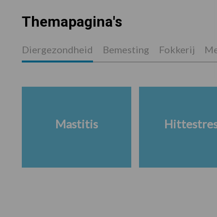
Themapagina's
Diergezondheid
Bemesting
Fokkerij
Me
Mastitis
Hittestre