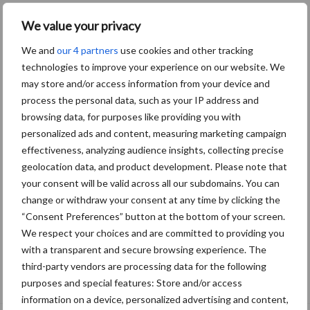
We value your privacy
We and
our 4 partners
use cookies and other tracking
technologies to improve your experience on our website. We
may store and/or access information from your device and
process the personal data, such as your IP address and
browsing data, for purposes like providing you with
personalized ads and content, measuring marketing campaign
effectiveness, analyzing audience insights, collecting precise
geolocation data, and product development. Please note that
your consent will be valid across all our subdomains. You can
change or withdraw your consent at any time by clicking the
“Consent Preferences” button at the bottom of your screen.
We respect your choices and are committed to providing you
with a transparent and secure browsing experience. The
Van onze partner Alpuro Breeding
third-party vendors are processing data for the following
Wat is het gevaar van Mycoplasma en
purposes and special features: Store and/or access
hoe kan dit voorkomen worden?
information on a device, personalized advertising and content,