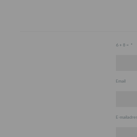
6 + 8 =
*
Email
E-mailadre