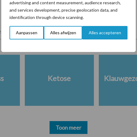
advertising and content measurement, audience research,
and services development, precise geolocation data, and
identification through device scanning.
lkveebedrijf
Veevoer
Wet en regelgeving
Aanpassen
Alles afwijzen
Alles accepteren
ss
Ketose
Klauwgez
Toon meer