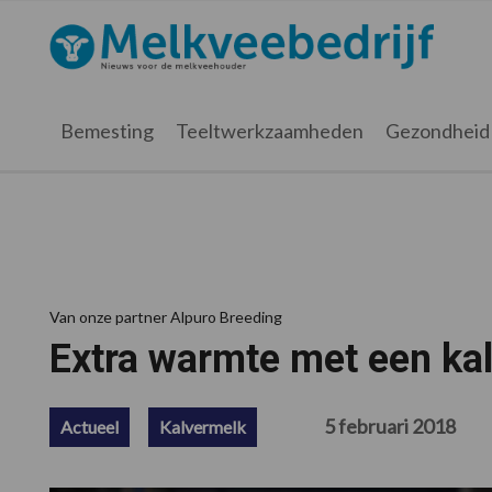
Spring
Door
Spring
Spring
naar
naar
naar
naar
Melkveebedrijf.nl
de
de
de
de
hoofdnavigatie
hoofd
eerste
voettekst
inhoud
sidebar
Bemesting
Teeltwerkzaamheden
Gezondheid
Van onze partner Alpuro Breeding
Extra warmte met een ka
5 februari 2018
Actueel
Kalvermelk