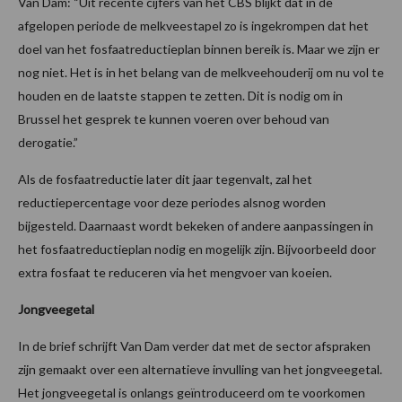
Van Dam: “Uit recente cijfers van het CBS blijkt dat in de
afgelopen periode de melkveestapel zo is ingekrompen dat het
doel van het fosfaatreductieplan binnen bereik is. Maar we zijn er
nog niet. Het is in het belang van de melkveehouderij om nu vol te
houden en de laatste stappen te zetten. Dit is nodig om in
Brussel het gesprek te kunnen voeren over behoud van
derogatie.”
Als de fosfaatreductie later dit jaar tegenvalt, zal het
reductiepercentage voor deze periodes alsnog worden
bijgesteld. Daarnaast wordt bekeken of andere aanpassingen in
het fosfaatreductieplan nodig en mogelijk zijn. Bijvoorbeeld door
extra fosfaat te reduceren via het mengvoer van koeien.
Jongveegetal
In de brief schrijft Van Dam verder dat met de sector afspraken
zijn gemaakt over een alternatieve invulling van het jongveegetal.
Het jongveegetal is onlangs geïntroduceerd om te voorkomen