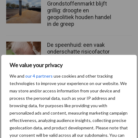
Grondstoffenmarkt blijft
grillig: droogte en
geopolitiek houden handel
in de greep
De speenhuid: een vaak
onderschatte risicofactor
voor mastitis
We value your privacy
We and
our 4 partners
use cookies and other tracking
technologies to improve your experience on our website. We
ForFarmers ziet volume en
may store and/or access information from your device and
marktaandeel groeien in
process the personal data, such as your IP address and
krimpende Nederlandse
markt
browsing data, for purposes like providing you with
personalized ads and content, measuring marketing campaign
effectiveness, analyzing audience insights, collecting precise
geolocation data, and product development. Please note that
Themapagina's
your consent will be valid across all our subdomains. You can