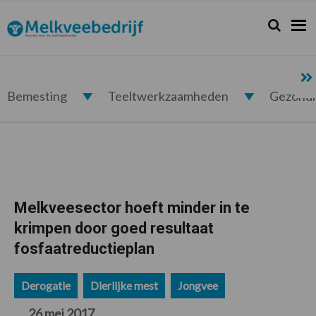
Spring
Door
Spring
Spring
naar
naar
naar
naar
Zoeken...
Zoek
Melkveebedrijf.nl
de
de
de
de
hoofdnavigatie
hoofd
eerste
voettekst
inhoud
sidebar
Bemesting
Teeltwerkzaamheden
Gezond
Melkveesector hoeft minder in te
krimpen door goed resultaat
fosfaatreductieplan
Derogatie
Dierlijke mest
Jongvee
26 mei 2017