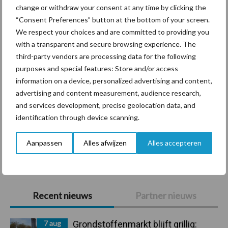
change or withdraw your consent at any time by clicking the
“Consent Preferences” button at the bottom of your screen.
Diergezondheid
Bemesting
Fokkerij
Melkv
We respect your choices and are committed to providing you
with a transparent and secure browsing experience. The
third-party vendors are processing data for the following
purposes and special features: Store and/or access
information on a device, personalized advertising and content,
Derogatie
Fosfaatrechten
advertising and content measurement, audience research,
and services development, precise geolocation data, and
identification through device scanning.
Aanpassen
Alles afwijzen
Alles accepteren
Toon meer
Primaire
Recent nieuws
Partner nieuws
Sidebar
7 aug
Grondstoffenmarkt blijft grillig: