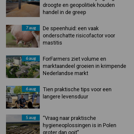
droogte en geopolitiek houden
handel in de greep
7 aug
De speenhuid: een vaak
onderschatte risicofactor voor
mastitis
6 aug
ForFarmers ziet volume en
marktaandeel groeien in krimpende
Nederlandse markt
6 aug
Tien praktische tips voor een
langere levensduur
5 aug
“Vraag naar praktische
hygieneoplossingen is in Polen
groter dan ooit”