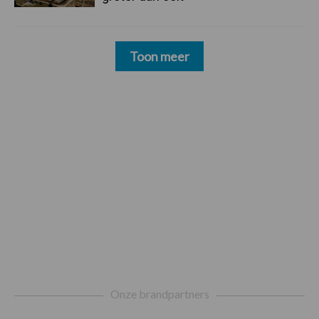
Toon meer
Footer
Onze brandpartners