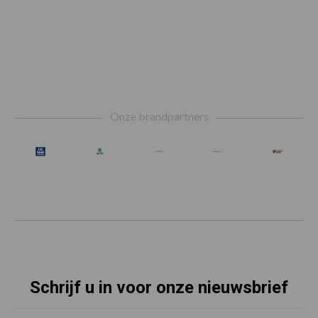
Footer
Onze brandpartners
Schrijf u in voor onze nieuwsbrief