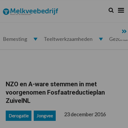
Spring
Door
Spring
Spring
naar
naar
naar
naar
Zoeken...
Zoek
Melkveebedrijf.nl
de
de
de
de
hoofdnavigatie
hoofd
eerste
voettekst
inhoud
sidebar
Bemesting
Teeltwerkzaamheden
Gezond
NZO en A-ware stemmen in met
voorgenomen Fosfaatreductieplan
ZuivelNL
23 december 2016
Derogatie
Jongvee