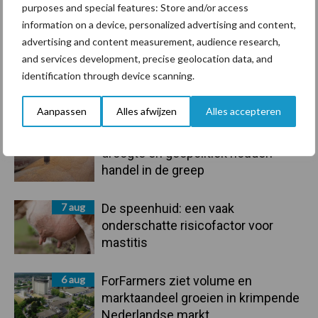
purposes and special features: Store and/or access
information on a device, personalized advertising and content,
Toon meer
advertising and content measurement, audience research,
and services development, precise geolocation data, and
identification through device scanning.
Primaire
Recent nieuws
Partner nieuws
Aanpassen
Alles afwijzen
Alles accepteren
Sidebar
7 aug
Grondstoffenmarkt blijft grillig:
droogte en geopolitiek houden
handel in de greep
7 aug
De speenhuid: een vaak
onderschatte risicofactor voor
mastitis
6 aug
ForFarmers ziet volume en
marktaandeel groeien in krimpende
Nederlandse markt