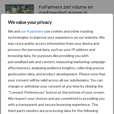
ForFarmers ziet volume en
marktaandeel groeien in
krimpende Nederlandse
We value your privacy
markt
We and
our 4 partners
use cookies and other tracking
technologies to improve your experience on our website. We
may store and/or access information from your device and
Themapagina's
process the personal data, such as your IP address and
browsing data, for purposes like providing you with
Diergezondheid
Bemesting
Fokkerij
Melkv
personalized ads and content, measuring marketing campaign
effectiveness, analyzing audience insights, collecting precise
geolocation data, and product development. Please note that
your consent will be valid across all our subdomains. You can
change or withdraw your consent at any time by clicking the
Derogatie
Fosfaatrechten
“Consent Preferences” button at the bottom of your screen.
We respect your choices and are committed to providing you
with a transparent and secure browsing experience. The
third-party vendors are processing data for the following