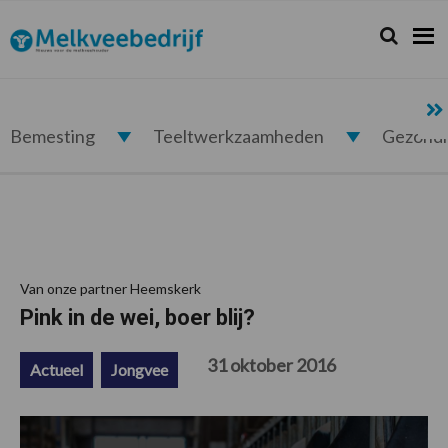
Spring
Door
Spring
Spring
naar
naar
naar
naar
Zoeken...
Zoek
Melkveebedrijf.nl
de
de
de
de
hoofdnavigatie
hoofd
eerste
voettekst
inhoud
sidebar
Bemesting
Teeltwerkzaamheden
Gezond
Van onze partner Heemskerk
Pink in de wei, boer blij?
31 oktober 2016
Actueel
Jongvee