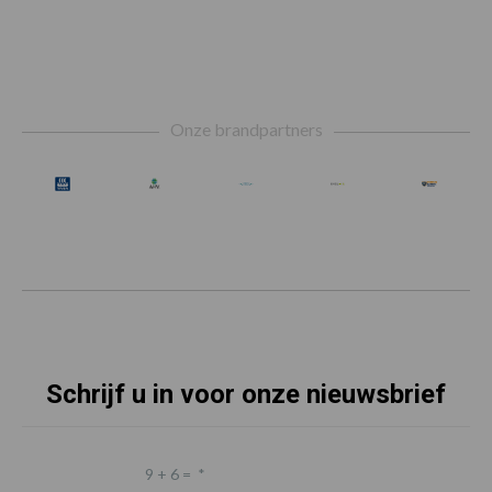
Footer
Onze brandpartners
Schrijf u in voor onze nieuwsbrief
9 + 6 =
*