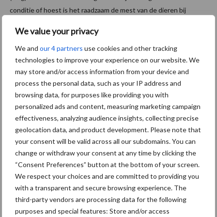
conditie of hoest is het raadzaam de mest van de dieren bij
binnenkomst te controleren door de dierenarts.
We value your privacy
Aanbevolen voor jou!
P
We and
our 4 partners
use cookies and other tracking
technologies to improve your experience on our website. We
S
may store and/or access information from your device and
Van onze partner Heemskerk
process the personal data, such as your IP address and
DS opname uit ruwvoer
omhoog
browsing data, for purposes like providing you with
personalized ads and content, measuring marketing campaign
effectiveness, analyzing audience insights, collecting precise
geolocation data, and product development. Please note that
Van onze partner Heemskerk
your consent will be valid across all our subdomains. You can
Waardevolle informatie zit
change or withdraw your consent at any time by clicking the
van binnen!
“Consent Preferences” button at the bottom of your screen.
We respect your choices and are committed to providing you
with a transparent and secure browsing experience. The
third-party vendors are processing data for the following
Van onze partner Heemskerk
Hamletdochters imponeren
purposes and special features: Store and/or access