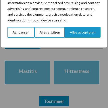
information on a device, personalized advertising and content,
advertising and content measurement, audience research,
and services development, precise geolocation data, and
identification through device scanning.
Themapagina's
Aanpassen
Alles afwijzen
Alles accepteren
Diergezondheid
Bemesting
Fokkerij
Melkv
Mastitis
Hittestress
Toon meer