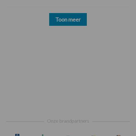
Toon meer
Footer
Onze brandpartners