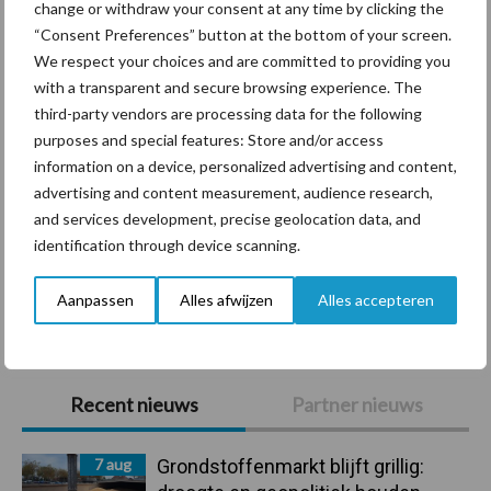
change or withdraw your consent at any time by clicking the
Diergezondheid
Bemesting
Fokkerij
Melkv
“Consent Preferences” button at the bottom of your screen.
We respect your choices and are committed to providing you
with a transparent and secure browsing experience. The
third-party vendors are processing data for the following
purposes and special features: Store and/or access
Belgisch witblauw
Droogstand
information on a device, personalized advertising and content,
advertising and content measurement, audience research,
and services development, precise geolocation data, and
identification through device scanning.
Toon meer
Aanpassen
Alles afwijzen
Alles accepteren
Primaire
Recent nieuws
Partner nieuws
Sidebar
7 aug
Grondstoffenmarkt blijft grillig: