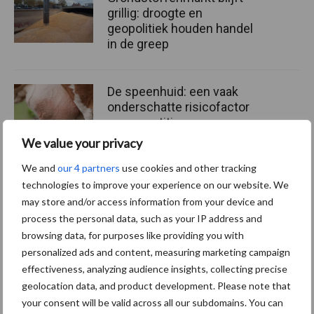
grillig: droogte en
geopolitiek houden handel
in de greep
De speenhuid: een vaak
onderschatte risicofactor
voor mastitis
We value your privacy
We and
our 4 partners
use cookies and other tracking
ForFarmers ziet volume en
technologies to improve your experience on our website. We
marktaandeel groeien in
may store and/or access information from your device and
krimpende Nederlandse
process the personal data, such as your IP address and
markt
browsing data, for purposes like providing you with
personalized ads and content, measuring marketing campaign
effectiveness, analyzing audience insights, collecting precise
geolocation data, and product development. Please note that
Themapagina's
your consent will be valid across all our subdomains. You can