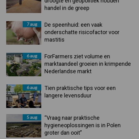
droogte en geopolitiek houden
handel in de greep
7 aug
De speenhuid: een vaak
onderschatte risicofactor voor
mastitis
6 aug
ForFarmers ziet volume en
marktaandeel groeien in krimpende
Nederlandse markt
6 aug
Tien praktische tips voor een
langere levensduur
5 aug
“Vraag naar praktische
hygieneoplossingen is in Polen
groter dan ooit”