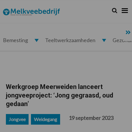
Spring
Door
Spring
Spring
naar
naar
naar
naar
Zoeken...
Zoek
Melkveebedrijf.nl
de
de
de
de
hoofdnavigatie
hoofd
eerste
voettekst
inhoud
sidebar
Bemesting
Teeltwerkzaamheden
Gezond
Werkgroep Meerweiden lanceert
jongveeproject: ‘Jong gegraasd, oud
gedaan’
19 september 2023
Jongvee
Weidegang