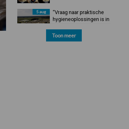
5 aug
“Vraag naar praktische
hygieneoplossingen is in
Polen groter dan ooit”
Toon meer