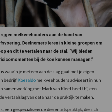
 krijgen melkveehouders aan de hand van
ijfsvoering. Deelnemers leren in kleine groepen om
 en dit te vertalen naar de stal. “Wij bieden
isicomomenten bij de koe kunnen managen.”
us waarin je meteen aan de slag gaat met je eigen
jn bedrijf
Koesaldo
melkveehouders adviseert in hun
 In samenwerking met Mark van Kleef heeft hij een
e vertaalslag van data naar de praktijk te maken.
k, een gespecialiseerde dierenartspraktijk, die zich