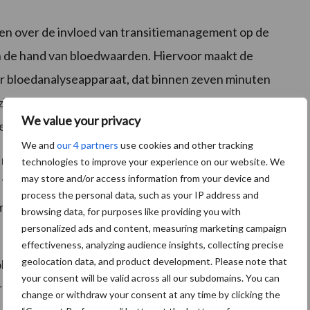
ven over de invloed van transitiemanagement op de
an de hand van bloedwaarden. Hiervoor maakt de
ar bloedanalyseapparaat, dat binnen zeven minuten
 zijn in de transitieperiode. Zo weet de melkveehouder
We value your privacy
teveel vetafbraak.
We and
our 4 partners
use cookies and other tracking
 meten. De transitieslide meet NEFA (vrije vetzuren)
technologies to improve your experience on our website. We
may store and/or access information from your device and
 in de energievoorziening van de koe. Ureum maakt de
process the personal data, such as your IP address and
m en fosforwaarden in het bloed vertellen meer over
browsing data, for purposes like providing you with
personalized ads and content, measuring marketing campaign
effectiveness, analyzing audience insights, collecting precise
geolocation data, and product development. Please note that
 in de melkveehouderij. Hij vertelt hierover: “BoviLab
your consent will be valid across all our subdomains. You can
ansitiemanagement. Als je vroeg inspeelt op de
change or withdraw your consent at any time by clicking the