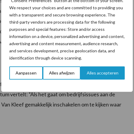
s lebmaagdraaiing, aan de nageboorte blijven staan en
“Consent Preferences” button at the bottom of your screen.
We respect your choices and are committed to providing you
narts zelf uitslagen te genereren en aan de hand
with a transparent and secure browsing experience. The
drijfsvoering.” BoviLab is te gebruiken bij
third-party vendors are processing data for the following
purposes and special features: Store and/or access
dat laatste is Van Kleef met name voorstander: “Een
information on a device, personalized advertising and content,
ventief werken op bedrijfsniveau is natuurlijk veel
advertising and content measurement, audience research,
and services development, precise geolocation data, and
identification through device scanning.
Aanpassen
Alles afwijzen
Alles accepteren
ijn startpunt is de situatie op stal. Dit is ook meteen
m vertelt: “Als het gaat om bedrijfsissues aan de
je Van Kleef gemakkelijk inschakelen om te kijken waar