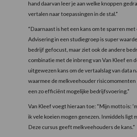
hand daarvan leer je aan welke knoppen gedra
vertalen naar toepassingen in de stal.”
“Daarnaast is het een kans om te sparren met c
Advisering in een studiegroep is super waarde
bedrijf gefocust, maar ziet ook de andere bed
combinatie met de inbreng van Van Kleef en d
uitgewezen kans om de vertaalslag van data na
waarmee de melkveehouder risicomomenten bij
een zo efficiënt mogelijke bedrijfsvoering.”
Van Kleef voegt hieraan toe: “Mijn motto is: ‘
ik vele koeien mogen genezen. Inmiddels ligt m
Deze cursus geeft melkveehouders de kans.”