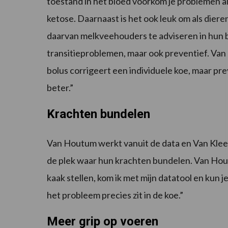
toestand in het bloed voorkom je problemen al
ketose. Daarnaast is het ook leuk om als diere
daarvan melkveehouders te adviseren in hun be
transitieproblemen, maar ook preventief. Van 
bolus corrigeert een individuele koe, maar pre
beter.”
Krachten bundelen
Van Houtum werkt vanuit de data en Van Kleef z
de plek waar hun krachten bundelen. Van Houtu
kaak stellen, kom ik met mijn datatool en kun 
het probleem precies zit in de koe.”
Meer grip op voeren