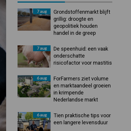
Sidebar
7 aug
Grondstoffenmarkt blijft
grillig: droogte en
geopolitiek houden
handel in de greep
7 aug
De speenhuid: een vaak
onderschatte
risicofactor voor mastitis
6 aug
ForFarmers ziet volume
en marktaandeel groeien
in krimpende
Nederlandse markt
6 aug
Tien praktische tips voor
een langere levensduur