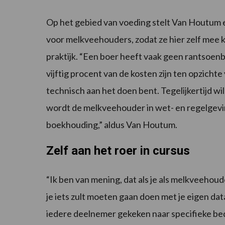
Op het gebied van voeding stelt Van Houtum 
voor melkveehouders, zodat ze hier zelf mee 
praktijk. “Een boer heeft vaak geen rantsoenb
vijftig procent van de kosten zijn ten opzichte
technisch aan het doen bent. Tegelijkertijd wi
wordt de melkveehouder in wet- en regelgev
boekhouding,” aldus Van Houtum.
Zelf aan het roer in cursus
“Ik ben van mening, dat als je als melkveehoud
je iets zult moeten gaan doen met je eigen data
iedere deelnemer gekeken naar specifieke bed