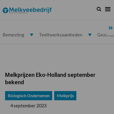
Spring
Door
Spring
Spring
naar
naar
naar
naar
Zoeken...
Zoek
Melkveebedrijf.nl
de
de
de
de
hoofdnavigatie
hoofd
eerste
voettekst
inhoud
sidebar
Bemesting
Teeltwerkzaamheden
Gezond
Melkprijzen Eko-Holland september
bekend
Biologisch Ondernemen
Melkprijs
4 september 2023