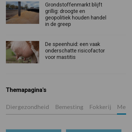
Grondstoffenmarkt blijft
grillig: droogte en
geopolitiek houden handel
in de greep
De speenhuid: een vaak
onderschatte risicofactor
voor mastitis
Themapagina's
Diergezondheid
Bemesting
Fokkerij
Melkv