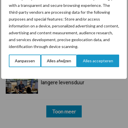
handel in de greep
with a transparent and secure browsing experience. The
third-party vendors are processing data for the following
7 aug
De speenhuid: een vaak
purposes and special features: Store and/or access
onderschatte risicofactor voor
information on a device, personalized advertising and content,
mastitis
advertising and content measurement, audience research,
and services development, precise geolocation data, and
6 aug
ForFarmers ziet volume en
identification through device scanning.
marktaandeel groeien in krimpende
Nederlandse markt
Aanpassen
Alles afwijzen
Alles accepteren
6 aug
Tien praktische tips voor een
langere levensduur
Toon meer