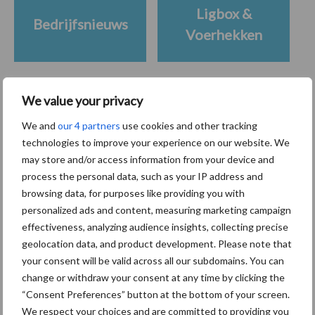
Ligbox &
Bedrijfsnieuws
Voerhekken
We value your privacy
Toon meer
We and
our 4 partners
use cookies and other tracking
technologies to improve your experience on our website. We
may store and/or access information from your device and
Primaire
process the personal data, such as your IP address and
Recent nieuws
Partner nieuws
browsing data, for purposes like providing you with
Sidebar
personalized ads and content, measuring marketing campaign
10 aug
Machines en werktuigen gewild
effectiveness, analyzing audience insights, collecting precise
doelwit criminelen
geolocation data, and product development. Please note that
your consent will be valid across all our subdomains. You can
change or withdraw your consent at any time by clicking the
7 aug
Grondstoffenmarkt blijft grillig:
“Consent Preferences” button at the bottom of your screen.
droogte en geopolitiek houden
We respect your choices and are committed to providing you