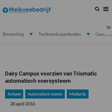
Spring
Door
Spring
Spring
naar
naar
naar
naar
Zoeken...
Zoek
Melkveebedrijf.nl
de
de
de
de
hoofdnavigatie
hoofd
eerste
voettekst
inhoud
sidebar
Bemesting
Teeltwerkzaamheden
Gezond
Dairy Campus voorzien van Triomatic
automatisch voersysteem
Actueel
Automatisch voeren
Melkprijs
28 april 2016