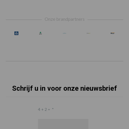
Footer
Onze brandpartners
Schrijf u in voor onze nieuwsbrief
4 + 2 =
*