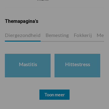
Themapagina's
Diergezondheid
Bemesting
Fokkerij
Melkv
Mastitis
Hittestress
Toon meer