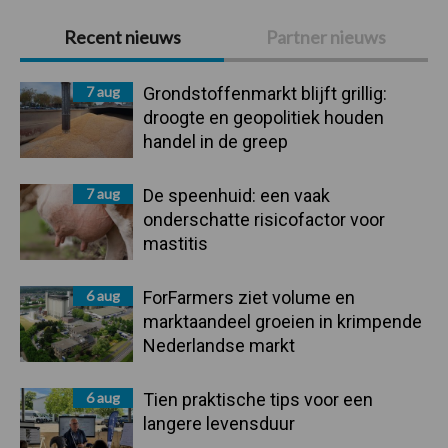
Primaire
Recent nieuws
Partner nieuws
Sidebar
7 aug
Grondstoffenmarkt blijft grillig:
droogte en geopolitiek houden
handel in de greep
7 aug
De speenhuid: een vaak
onderschatte risicofactor voor
mastitis
6 aug
ForFarmers ziet volume en
marktaandeel groeien in krimpende
Nederlandse markt
6 aug
Tien praktische tips voor een
langere levensduur