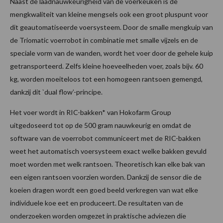
Naast de laadnauwkeurigheid van de voerkeuken is de
mengkwaliteit van kleine mengsels ook een groot pluspunt voor
dit geautomatiseerde voersysteem. Door de smalle mengkuip van
de Triomatic voerrobot in combinatie met smalle vijzels en de
speciale vorm van de wanden, wordt het voer door de gehele kuip
getransporteerd. Zelfs kleine hoeveelheden voer, zoals bijv. 60
kg, worden moeiteloos tot een homogeen rantsoen gemengd,
dankzij dit `dual flow’-principe.
Het voer wordt in RIC-bakken* van Hokofarm Group
uitgedoseerd tot op de 500 gram nauwkeurig en omdat de
software van de voerrobot communiceert met de RIC-bakken
weet het automatisch voersysteem exact welke bakken gevuld
moet worden met welk rantsoen. Theoretisch kan elke bak van
een eigen rantsoen voorzien worden. Dankzij de sensor die de
koeien dragen wordt een goed beeld verkregen van wat elke
individuele koe eet en produceert. De resultaten van de
onderzoeken worden omgezet in praktische adviezen die