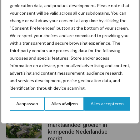
Bron: Trioliet
geolocation data, and product development. Please note that
your consent will be valid across all our subdomains. You can
Aanbevolen voor jou!
change or withdraw your consent at any time by clicking the
“Consent Preferences” button at the bottom of your screen.
Grondstoffenmarkt blijft
We respect your choices and are committed to providing you
grillig: droogte en
with a transparent and secure browsing experience. The
geopolitiek houden handel
third-party vendors are processing data for the following
in de greep
purposes and special features: Store and/or access
information on a device, personalized advertising and content,
advertising and content measurement, audience research,
De speenhuid: een vaak
and services development, precise geolocation data, and
onderschatte risicofactor
identification through device scanning.
voor mastitis
Aanpassen
Alles afwijzen
Alles accepteren
ForFarmers ziet volume en
marktaandeel groeien in
krimpende Nederlandse
markt