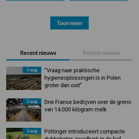
Toon meer
Primaire
Recent nieuws
Partner nieuws
Sidebar
5 aug
“Vraag naar praktische
hygieneoplossingen is in Polen
groter dan ooit”
5 aug
Drie Franse bedrijven over de grens
van 14.000 kilogram melk
3 aug
Pöttinger introduceert compacte
dubbelrotor-zwadhark in de hef