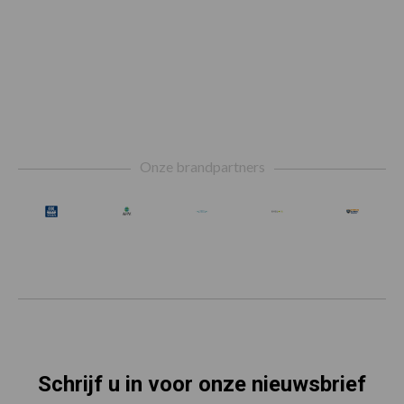
Footer
Onze brandpartners
Schrijf u in voor onze nieuwsbrief