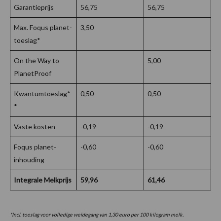
Garantieprijs
56,75
56,75
Max. Foqus planet-
3,50
toeslag*
On the Way to
5,00
PlanetProof
Kwantumtoeslag*
0,50
0,50
*
Vaste kosten
-0,19
-0,19
Foqus planet-
-0,60
-0,60
inhouding
Integrale Melkprijs
59,96
61,46
*Incl. toeslag voor volledige weidegang van 1,30 euro per 100 kilogram melk.