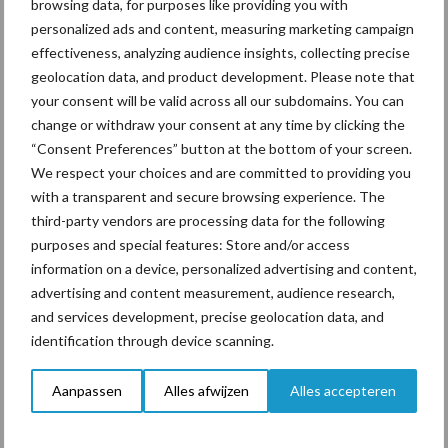
browsing data, for purposes like providing you with
personalized ads and content, measuring marketing campaign
Bovenop de Integrale Melkprijs kunnen leden van
effectiveness, analyzing audience insights, collecting precise
FrieslandCampina een aanvullende Contante Nabetaling
geolocation data, and product development. Please note that
ontvangen, waarvan de hoogte afhankelijk is van het resultaat
your consent will be valid across all our subdomains. You can
van FrieslandCampina en het reserveringsbeleid.
change or withdraw your consent at any time by clicking the
Bron:
FrieslandCampina
“Consent Preferences” button at the bottom of your screen.
We respect your choices and are committed to providing you
Aanbevolen voor jou!
with a transparent and secure browsing experience. The
third-party vendors are processing data for the following
purposes and special features: Store and/or access
“Vraag naar praktische
information on a device, personalized advertising and content,
hygieneoplossingen is in
Polen groter dan ooit”
advertising and content measurement, audience research,
and services development, precise geolocation data, and
identification through device scanning.
Drie Franse bedrijven over
Aanpassen
Alles afwijzen
Alles accepteren
de grens van 14.000
kilogram melk