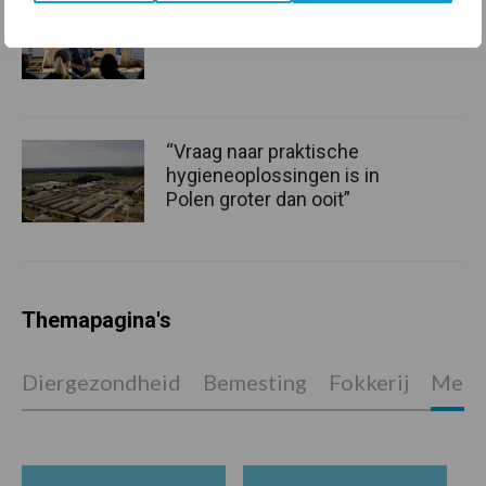
Tien praktische tips voor
een langere levensduur
“Vraag naar praktische
hygieneoplossingen is in
Polen groter dan ooit”
Themapagina's
Diergezondheid
Bemesting
Fokkerij
Melkv