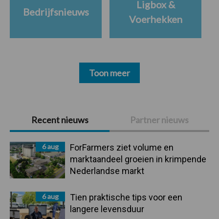
Ligbox &
Bedrijfsnieuws
Voerhekken
Toon meer
Primaire
Recent nieuws
Partner nieuws
Sidebar
6 aug
ForFarmers ziet volume en
marktaandeel groeien in krimpende
Nederlandse markt
6 aug
Tien praktische tips voor een
langere levensduur