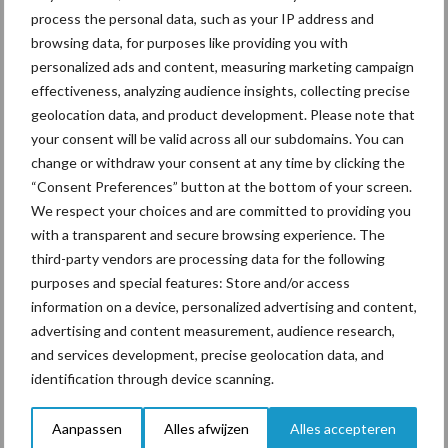
kilogram melk. Het verschil tussen de Garantieprijs en het
process the personal data, such as your IP address and
melkgeld ontstaat door verrekening van inhoudingen, kosten en
browsing data, for purposes like providing you with
toeslagen.
personalized ads and content, measuring marketing campaign
effectiveness, analyzing audience insights, collecting precise
Bovenop de Integrale Melkprijs kunnen leden van
geolocation data, and product development. Please note that
FrieslandCampina een aanvullende Contante Nabetaling
your consent will be valid across all our subdomains. You can
ontvangen, waarvan de hoogte afhankelijk is van het resultaat
change or withdraw your consent at any time by clicking the
van FrieslandCampina en het reserveringsbeleid.
“Consent Preferences” button at the bottom of your screen.
We respect your choices and are committed to providing you
Bron:
FrieslandCampina
with a transparent and secure browsing experience. The
Aanbevolen voor jou!
third-party vendors are processing data for the following
purposes and special features: Store and/or access
information on a device, personalized advertising and content,
ForFarmers ziet volume en
advertising and content measurement, audience research,
marktaandeel groeien in
and services development, precise geolocation data, and
krimpende Nederlandse
identification through device scanning.
markt
Aanpassen
Alles afwijzen
Alles accepteren