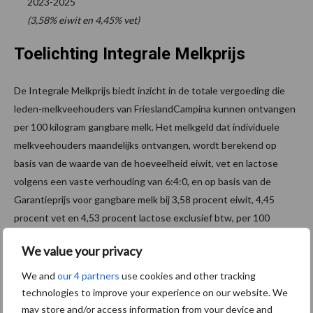
2023-2025
(3,58% eiwit en 4,45% vet)
Toelichting Integrale Melkprijs
De Integrale Melkprijs biedt inzicht in de totale vergoeding die
leden-melkveehouders van FrieslandCampina kunnen ontvangen
per 100 kilogram gangbare melk. Het melkgeld dat individuele
melkveehouders maandelijks ontvangen, wordt berekend op
basis van de waarde van de hoeveelheid eiwit, vet en lactose
volgens een vaste verhouding van 6:4:0, en op basis van de
Garantieprijs voor gangbare melk bij 3,58 procent eiwit, 4,45
procent vet en 4,53 procent lactose exclusief btw, per 100
kilogram melk.
We value your privacy
De Garantieprijs is gebaseerd op de melkprijzen van een aantal
We and
our 4 partners
use cookies and other tracking
zuivelondernemingen (referentieondernemingen) in landen in
technologies to improve your experience on our website. We
Noordwest-Europa bij een gemiddelde jaarlevering van 925.000
may store and/or access information from your device and