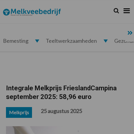
Spring
Door
Spring
Spring
naar
naar
naar
naar
Zoeken...
Zoek
Melkveebedrijf.nl
de
de
de
de
hoofdnavigatie
hoofd
eerste
voettekst
inhoud
sidebar
Bemesting
Teeltwerkzaamheden
Gezond
Integrale Melkprijs FrieslandCampina
september 2025: 58,96 euro
25 augustus 2025
Melkprijs