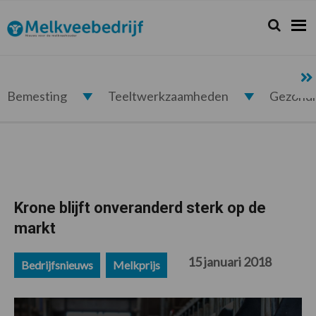
Spring
Door
Spring
Spring
naar
naar
naar
naar
Zoeken...
Zoek
Melkveebedrijf.nl
de
de
de
de
hoofdnavigatie
hoofd
eerste
voettekst
inhoud
sidebar
Bemesting
Teeltwerkzaamheden
Gezond
Krone blijft onveranderd sterk op de
markt
15 januari 2018
Bedrijfsnieuws
Melkprijs