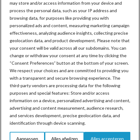
may store and/or access information from your device and
economischer maken van machines en voertuigen. Met onze
process the personal data, such as your IP address and
hoge investeringen op de locaties Werlte en Herzlake, maken we
browsing data, for purposes like providing you with
ook een duidelijke verbintenis met de regio. Kortom, we kijken vol
personalized ads and content, measuring marketing campaign
vertrouwen naar de toekomst; Krone bedient immers twee van ’s
effectiveness, analyzing audience insights, collecting precise
werelds grootste trends – ten eerste de toename van de
geolocation data, and product development. Please note that
wereldbevolking net als de connectiviteit en digitalisering – en
your consent will be valid across all our subdomains. You can
de daaruit voortvloeiende toenemende vraag naar voedsel en de
change or withdraw your consent at any time by clicking the
groei van het goederenvervoer
“Consent Preferences” button at the bottom of your screen.
We respect your choices and are committed to providing you
Bron: Krone
with a transparent and secure browsing experience. The
Aanbevolen voor jou!
third-party vendors are processing data for the following
purposes and special features: Store and/or access
information on a device, personalized advertising and content,
Grondstoffenmarkt blijft
advertising and content measurement, audience research,
grillig: droogte en
and services development, precise geolocation data, and
geopolitiek houden handel
identification through device scanning.
in de greep
Aanpassen
Alles afwijzen
Alles accepteren