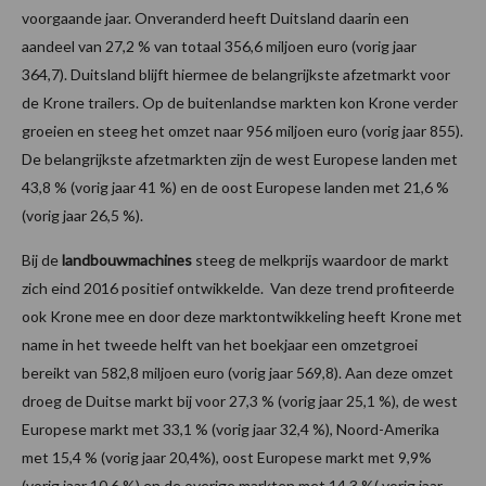
voorgaande jaar. Onveranderd heeft Duitsland daarin een
aandeel van 27,2 % van totaal 356,6 miljoen euro (vorig jaar
364,7). Duitsland blijft hiermee de belangrijkste afzetmarkt voor
de Krone trailers. Op de buitenlandse markten kon Krone verder
groeien en steeg het omzet naar 956 miljoen euro (vorig jaar 855).
De belangrijkste afzetmarkten zijn de west Europese landen met
43,8 % (vorig jaar 41 %) en de oost Europese landen met 21,6 %
(vorig jaar 26,5 %).
Bij de
landbouwmachines
steeg de melkprijs waardoor de markt
zich eind 2016 positief ontwikkelde. Van deze trend profiteerde
ook Krone mee en door deze marktontwikkeling heeft Krone met
name in het tweede helft van het boekjaar een omzetgroei
bereikt van 582,8 miljoen euro (vorig jaar 569,8). Aan deze omzet
droeg de Duitse markt bij voor 27,3 % (vorig jaar 25,1 %), de west
Europese markt met 33,1 % (vorig jaar 32,4 %), Noord-Amerika
met 15,4 % (vorig jaar 20,4%), oost Europese markt met 9,9%
(vorig jaar 10,6 %) en de overige markten met 14,3 %( vorig jaar