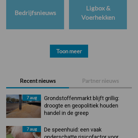
Ligbox &
Bedrijfsnieuws
Voerhekken
Toon meer
Primaire
Recent nieuws
Partner nieuws
Sidebar
7 aug
Grondstoffenmarkt blijft grillig:
droogte en geopolitiek houden
handel in de greep
7 aug
De speenhuid: een vaak
onderschatte risicofactor voor