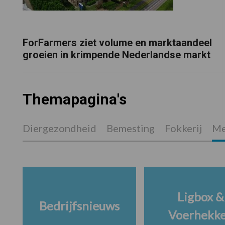
ForFarmers ziet volume en marktaandeel
groeien in krimpende Nederlandse markt
Themapagina's
Diergezondheid
Bemesting
Fokkerij
Me
Ligbox &
Bedrijfsnieuws
Voerhekk