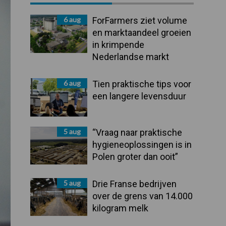
Sidebar
6 aug
ForFarmers ziet volume
en marktaandeel groeien
in krimpende
Nederlandse markt
6 aug
Tien praktische tips voor
een langere levensduur
5 aug
“Vraag naar praktische
hygieneoplossingen is in
Polen groter dan ooit”
5 aug
Drie Franse bedrijven
over de grens van 14.000
kilogram melk