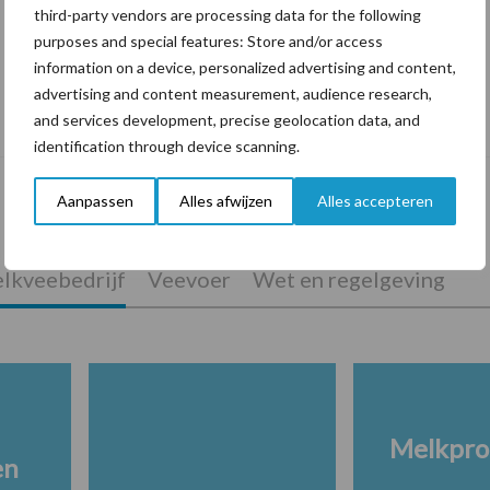
third-party vendors are processing data for the following
purposes and special features: Store and/or access
information on a device, personalized advertising and content,
Tien praktische tips voor een langere
advertising and content measurement, audience research,
levensduur
and services development, precise geolocation data, and
identification through device scanning.
Aanpassen
Alles afwijzen
Alles accepteren
lkveebedrijf
Veevoer
Wet en regelgeving
Melkpro
en