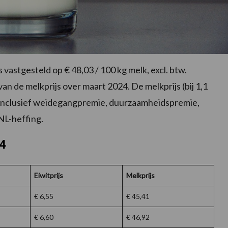
 vastgesteld op € 48,03 / 100 kg melk, excl. btw.
 van de melkprijs over maart 2024. De melkprijs (bij 1,1
is inclusief weidegangpremie, duurzaamheidspremie,
NL-heffing.
24
Eiwitprijs
Melkprijs
€ 6,55
€ 45,41
€ 6,60
€ 46,92