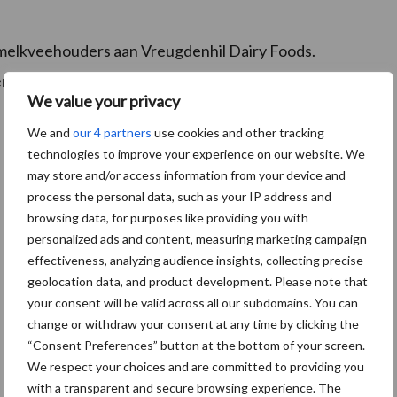
 melkveehouders aan Vreugdenhil Dairy Foods.
landse melkveehouders die melk willen leveren voor
We value your privacy
We and
our 4 partners
use cookies and other tracking
technologies to improve your experience on our website. We
may store and/or access information from your device and
process the personal data, such as your IP address and
browsing data, for purposes like providing you with
personalized ads and content, measuring marketing campaign
effectiveness, analyzing audience insights, collecting precise
geolocation data, and product development. Please note that
your consent will be valid across all our subdomains. You can
change or withdraw your consent at any time by clicking the
“Consent Preferences” button at the bottom of your screen.
We respect your choices and are committed to providing you
with a transparent and secure browsing experience. The