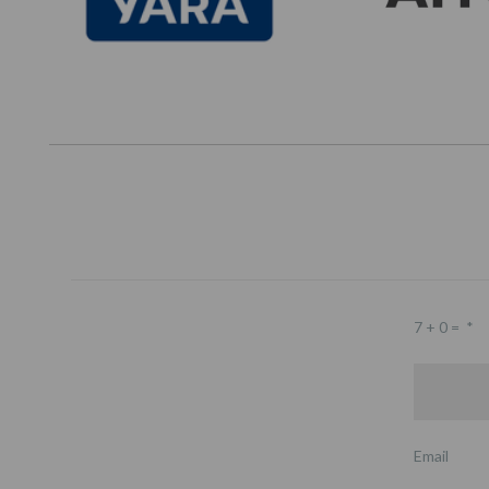
7 + 0 =
*
Email