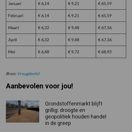
Januari
€ 6,14
€ 9,21
€ 65,59
Februari
€ 6,14
€ 9,21
€ 65,59
Maart
€ 6,32
€ 9,48
€ 67,36
April
€ 6,32
€ 9,48
€ 67,36
Mei
€ 6,48
€ 9,72
€ 68,93
Bron:
Vreugdenhil
Aanbevolen voor jou!
Grondstoffenmarkt blijft
grillig: droogte en
geopolitiek houden handel
in de greep