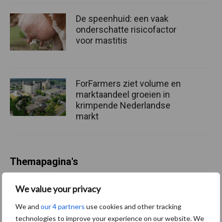
De speenhuid: een vaak
onderschatte risicofactor
voor mastitis
ForFarmers ziet volume en
marktaandeel groeien in
krimpende Nederlandse
markt
Themapagina's
We value your privacy
Diergezondheid
Bemesting
Fokkerij
Melkv
We and
our 4 partners
use cookies and other tracking
technologies to improve your experience on our website. We