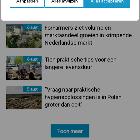
Aanpassen
Alles afwijzen
Alles accepteren
onderschatte risicofactor voor
mastitis
6 aug
ForFarmers ziet volume en
marktaandeel groeien in krimpende
Nederlandse markt
6 aug
Tien praktische tips voor een
langere levensduur
5 aug
“Vraag naar praktische
hygieneoplossingen is in Polen
groter dan ooit”
Toon meer