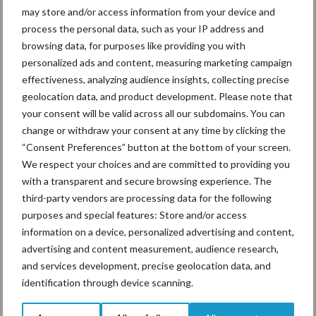
may store and/or access information from your device and
Ligbox &
process the personal data, such as your IP address and
Bedrijfsnieuws
browsing data, for purposes like providing you with
Voerhekken
personalized ads and content, measuring marketing campaign
effectiveness, analyzing audience insights, collecting precise
geolocation data, and product development. Please note that
your consent will be valid across all our subdomains. You can
Toon meer
change or withdraw your consent at any time by clicking the
“Consent Preferences” button at the bottom of your screen.
We respect your choices and are committed to providing you
with a transparent and secure browsing experience. The
Primaire
Recent nieuws
Partner nieuws
third-party vendors are processing data for the following
Sidebar
purposes and special features: Store and/or access
information on a device, personalized advertising and content,
7 aug
Grondstoffenmarkt blijft grillig:
advertising and content measurement, audience research,
droogte en geopolitiek houden
and services development, precise geolocation data, and
handel in de greep
identification through device scanning.
7 aug
De speenhuid: een vaak