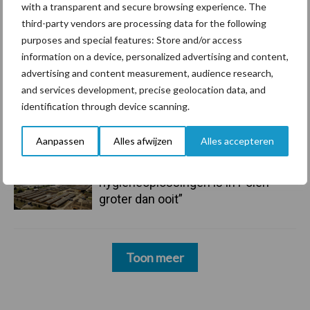
with a transparent and secure browsing experience. The
third-party vendors are processing data for the following
6 aug
ForFarmers ziet volume en
purposes and special features: Store and/or access
marktaandeel groeien in krimpende
information on a device, personalized advertising and content,
Nederlandse markt
advertising and content measurement, audience research,
and services development, precise geolocation data, and
6 aug
Tien praktische tips voor een
identification through device scanning.
langere levensduur
Aanpassen
Alles afwijzen
Alles accepteren
5 aug
“Vraag naar praktische
hygieneoplossingen is in Polen
groter dan ooit”
Toon meer