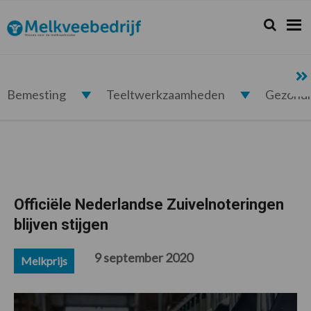
Spring
Door
Spring
Spring
naar
naar
naar
naar
Zoeken...
Zoek
Melkveebedrijf.nl
de
de
de
de
hoofdnavigatie
hoofd
eerste
voettekst
inhoud
sidebar
Bemesting
Teeltwerkzaamheden
Gezond
Officiële Nederlandse Zuivelnoteringen
blijven stijgen
9 september 2020
Melkprijs