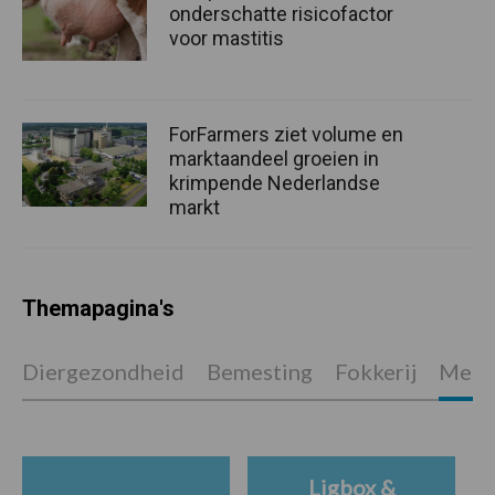
onderschatte risicofactor
voor mastitis
ForFarmers ziet volume en
marktaandeel groeien in
krimpende Nederlandse
markt
Themapagina's
Diergezondheid
Bemesting
Fokkerij
Melkv
Ligbox &