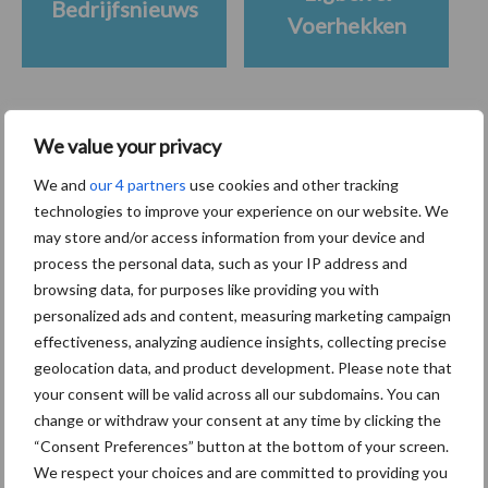
Bedrijfsnieuws
Voerhekken
Toon meer
We value your privacy
We and
our 4 partners
use cookies and other tracking
technologies to improve your experience on our website. We
Primaire
may store and/or access information from your device and
Recent nieuws
Partner nieuws
process the personal data, such as your IP address and
Sidebar
browsing data, for purposes like providing you with
7 aug
Grondstoffenmarkt blijft grillig:
personalized ads and content, measuring marketing campaign
droogte en geopolitiek houden
effectiveness, analyzing audience insights, collecting precise
handel in de greep
geolocation data, and product development. Please note that
your consent will be valid across all our subdomains. You can
change or withdraw your consent at any time by clicking the
7 aug
De speenhuid: een vaak
“Consent Preferences” button at the bottom of your screen.
onderschatte risicofactor voor
We respect your choices and are committed to providing you
mastitis