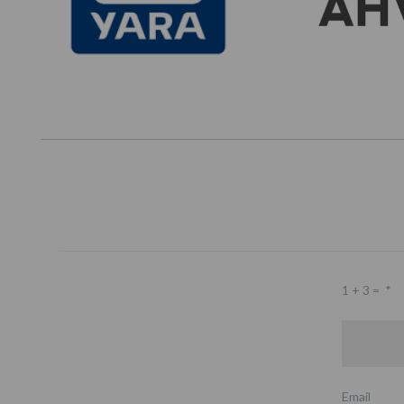
1 + 3 =
*
Email