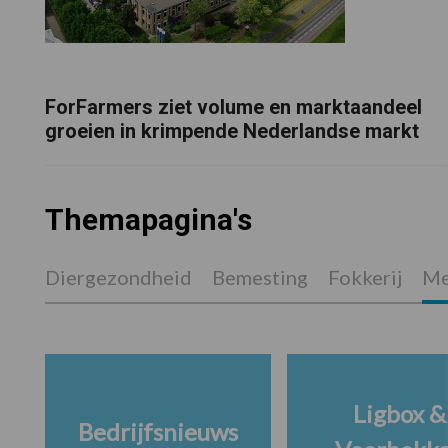
ForFarmers ziet volume en marktaandeel
groeien in krimpende Nederlandse markt
Themapagina's
Diergezondheid
Bemesting
Fokkerij
Me
Ligbox &
Bedrijfsnieuws