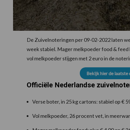
De Zuivelnoteringen per 09-02-2022 laten weer
week stabiel. Mager melkpoeder food & feed l
vol melkpoeder stijgen met 2 euro in de noter
Bekijk hier de laatste
Officiële Nederlandse zuivelnote
Verse boter, in 25 kg cartons: stabiel op € 
Vol melkpoeder, 26 procent vet, in meerwan