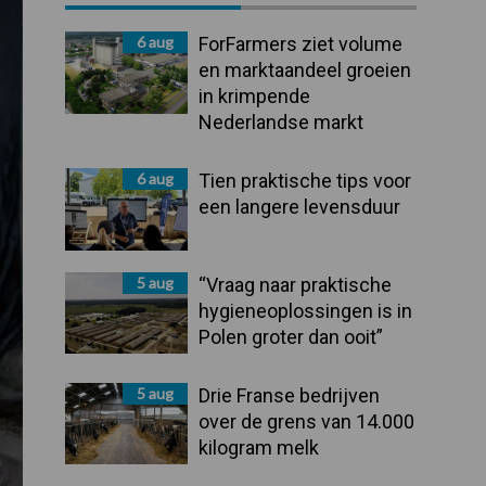
Sidebar
6 aug
ForFarmers ziet volume
en marktaandeel groeien
in krimpende
Nederlandse markt
6 aug
Tien praktische tips voor
een langere levensduur
5 aug
“Vraag naar praktische
hygieneoplossingen is in
Polen groter dan ooit”
5 aug
Drie Franse bedrijven
over de grens van 14.000
kilogram melk