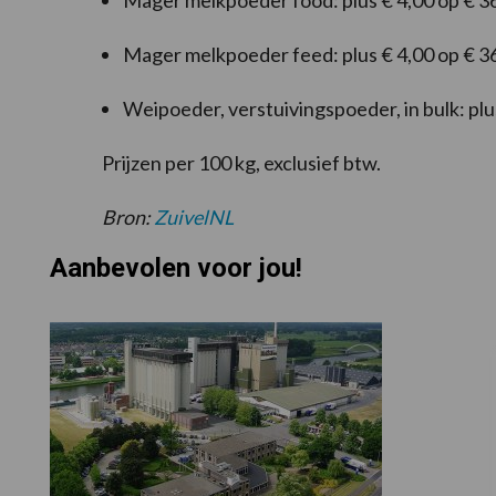
Mager melkpoeder food: plus € 4,00 op € 3
Mager melkpoeder feed: plus € 4,00 op € 3
Weipoeder, verstuivingspoeder, in bulk: plu
Prijzen per 100 kg, exclusief btw.
Bron:
ZuivelNL
Aanbevolen voor jou!