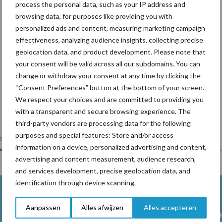
process the personal data, such as your IP address and
browsing data, for purposes like providing you with
personalized ads and content, measuring marketing campaign
effectiveness, analyzing audience insights, collecting precise
Tien praktische tips voor een langere
geolocation data, and product development. Please note that
levensduur
your consent will be valid across all our subdomains. You can
change or withdraw your consent at any time by clicking the
“Consent Preferences” button at the bottom of your screen.
We respect your choices and are committed to providing you
with a transparent and secure browsing experience. The
third-party vendors are processing data for the following
purposes and special features: Store and/or access
lkveebedrijf
Veevoer
Wet en regelgeving
information on a device, personalized advertising and content,
advertising and content measurement, audience research,
and services development, precise geolocation data, and
identification through device scanning.
Aanpassen
Alles afwijzen
Alles accepteren
Melkpro