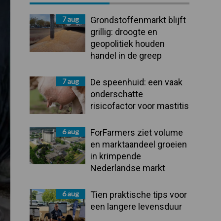
Sidebar
7 aug
Grondstoffenmarkt blijft
grillig: droogte en
geopolitiek houden
handel in de greep
7 aug
De speenhuid: een vaak
onderschatte
risicofactor voor mastitis
6 aug
ForFarmers ziet volume
en marktaandeel groeien
in krimpende
Nederlandse markt
6 aug
Tien praktische tips voor
een langere levensduur