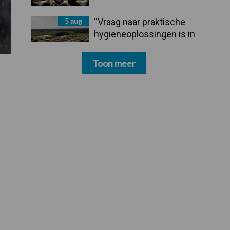
5 aug
“Vraag naar praktische
hygieneoplossingen is in
Polen groter dan ooit”
Toon meer