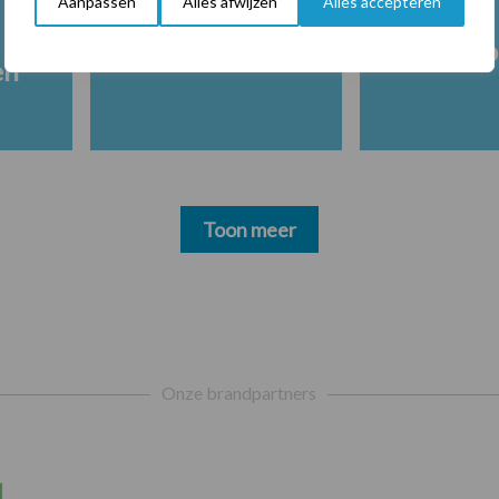
Aanpassen
Alles afwijzen
Alles accepteren
Melkpro
en
Toon meer
Onze brandpartners