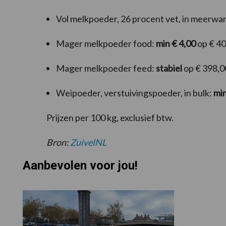
Vol melkpoeder, 26 procent vet, in meerwa
Mager melkpoeder food:
min € 4,00
op € 40
Mager melkpoeder feed:
stabiel
op € 398,0
Weipoeder, verstuivingspoeder, in bulk:
min
Prijzen per 100 kg, exclusief btw.
Bron:
ZuivelNL
Aanbevolen voor jou!