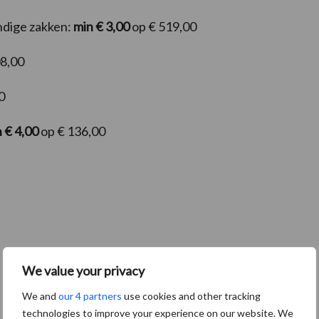
ndige zakken:
min € 3,00
op € 519,00
8,00
0
 € 4,00
op € 136,00
We value your privacy
We and
our 4 partners
use cookies and other tracking
technologies to improve your experience on our website. We