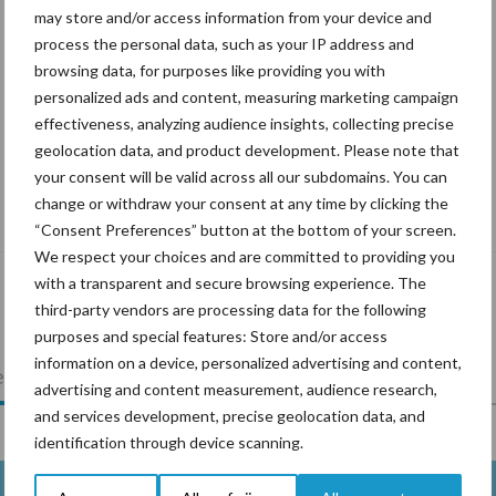
may store and/or access information from your device and
process the personal data, such as your IP address and
browsing data, for purposes like providing you with
personalized ads and content, measuring marketing campaign
effectiveness, analyzing audience insights, collecting precise
geolocation data, and product development. Please note that
your consent will be valid across all our subdomains. You can
De speenhuid: een vaak onderschatte
change or withdraw your consent at any time by clicking the
risicofactor voor mastitis
“Consent Preferences” button at the bottom of your screen.
We respect your choices and are committed to providing you
with a transparent and secure browsing experience. The
third-party vendors are processing data for the following
purposes and special features: Store and/or access
information on a device, personalized advertising and content,
lkveebedrijf
Veevoer
Wet en regelgeving
advertising and content measurement, audience research,
and services development, precise geolocation data, and
identification through device scanning.