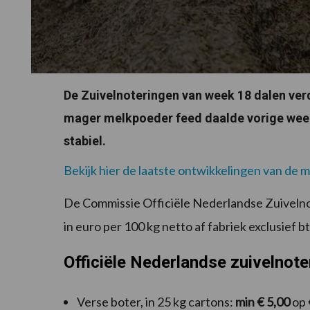
De Zuivelnoteringen van week 18 dalen ver
mager melkpoeder feed daalde vorige week 
stabiel.
Bekijk hier de laatste ontwikkelingen van de m
De Commissie Officiële Nederlandse Zuivelno
in euro per 100 kg netto af fabriek exclusief b
Officiële Nederlandse zuivelnote
Verse boter, in 25 kg cartons:
min € 5,00
op 