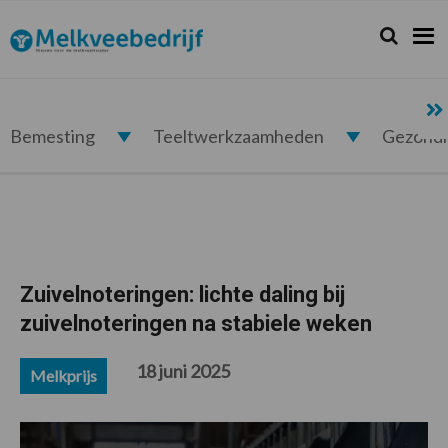
Spring
Door
Spring
Spring
naar
naar
naar
naar
Zoeken...
Zoek
Melkveebedrijf.nl
de
de
de
de
hoofdnavigatie
hoofd
eerste
voettekst
inhoud
sidebar
Bemesting
Teeltwerkzaamheden
Gezond
Zuivelnoteringen: lichte daling bij
zuivelnoteringen na stabiele weken
18 juni 2025
Melkprijs