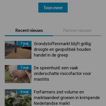
Toon meer
Primaire
Recent nieuws
Partner nieuws
Sidebar
7 aug
Grondstoffenmarkt blijft grillig:
droogte en geopolitiek houden
handel in de greep
7 aug
De speenhuid: een vaak
onderschatte risicofactor voor
mastitis
6 aug
ForFarmers ziet volume en
marktaandeel groeien in krimpende
Nederlandse markt