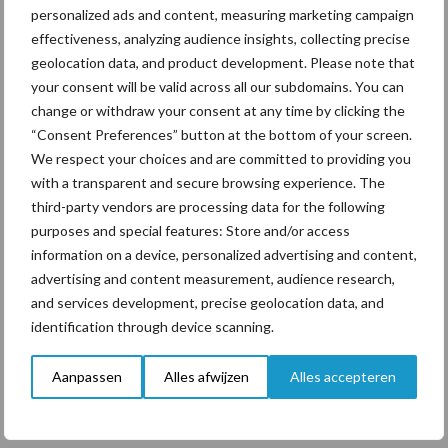
personalized ads and content, measuring marketing campaign
ForFarmers ziet volume en
effectiveness, analyzing audience insights, collecting precise
marktaandeel groeien in
geolocation data, and product development. Please note that
krimpende Nederlandse
markt
your consent will be valid across all our subdomains. You can
change or withdraw your consent at any time by clicking the
“Consent Preferences” button at the bottom of your screen.
We respect your choices and are committed to providing you
Themapagina's
with a transparent and secure browsing experience. The
third-party vendors are processing data for the following
purposes and special features: Store and/or access
Diergezondheid
Bemesting
Fokkerij
Melkv
information on a device, personalized advertising and content,
advertising and content measurement, audience research,
and services development, precise geolocation data, and
identification through device scanning.
Ligbox &
Bedrijfsnieuws
Voerhekken
Aanpassen
Alles afwijzen
Alles accepteren