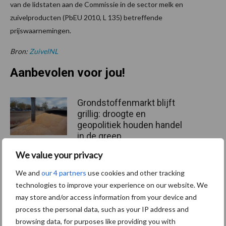
van de lidstaten aan de Commissie in de sector melk en
zuivelproducten (PbEU 2010, L 135) betreffende
prijswaarnemingen.
Bron:
ZuivelNL
Aanbevolen voor jou!
Grondstoffenmarkt blijft
grillig: droogte en
geopolitiek houden handel
in de greep
We value your privacy
De speenhuid: een vaak
We and
our 4 partners
use cookies and other tracking
onderschatte risicofactor
technologies to improve your experience on our website. We
voor mastitis
may store and/or access information from your device and
process the personal data, such as your IP address and
browsing data, for purposes like providing you with