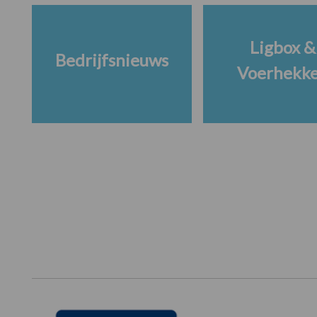
Ligbox &
Bedrijfsnieuws
Voerhekk
Footer