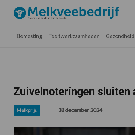
Spring
Door
Spring
Spring
naar
naar
naar
naar
Melkveebedrijf.nl
de
de
de
de
hoofdnavigatie
hoofd
eerste
voettekst
inhoud
sidebar
Bemesting
Teeltwerkzaamheden
Gezondheid
Zuivelnoteringen sluiten 
18 december 2024
Melkprijs