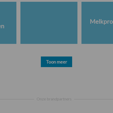
Melkpro
en
Toon meer
Onze brandpartners