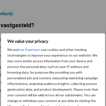
elkprijs
 vastgesteld?
prijzen (noteringen) vast waartegen diverse
We value your privacy
rhandeld. Bij de vaststelling van de noteringen baseert
We and
our 4 partners
use cookies and other tracking
ng) gangbare prijzen.
technologies to improve your experience on our website. We
may store and/or access information from your device and
op de dag voorafgaand aan de bijeenkomst van de
process the personal data, such as your IP address and
browsing data, for purposes like providing you with
informeert de secretaris binnen het
personalized ads and content, measuring marketing campaign
ten en handelaren. Na vaststelling van de noteringen
effectiveness, analyzing audience insights, collecting precise
geolocation data, and product development. Please note that
te van ZuivelNL. Tevens wordt de Europese
your consent will be valid across all our subdomains. You can
change or withdraw your consent at any time by clicking the