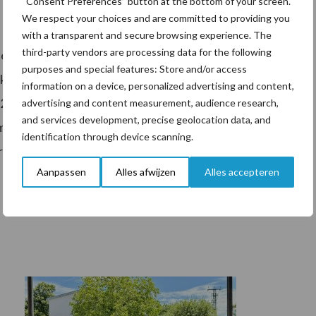
“Consent Preferences” button at the bottom of your screen.
We respect your choices and are committed to providing you
with a transparent and secure browsing experience. The
third-party vendors are processing data for the following
derlandse Zuivelnoteringen ingesteld. Deze Commissie
purposes and special features: Store and/or access
rtikel 223 van Verordening 1308/2013 en Verordening
information on a device, personalized advertising and content,
i 2010 houdende bepalingen ter uitvoering van
advertising and content measurement, audience research,
and services development, precise geolocation data, and
et betrekking tot de kennisgevingen van de lidstaten
identification through device scanning.
producten (PbEU 2010, L 135) betreffende
Aanpassen
Alles afwijzen
Alles accepteren