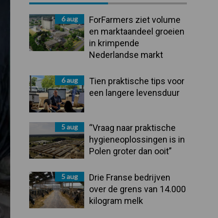
Sidebar
6 aug
ForFarmers ziet volume
en marktaandeel groeien
in krimpende
Nederlandse markt
6 aug
Tien praktische tips voor
een langere levensduur
5 aug
“Vraag naar praktische
hygieneoplossingen is in
Polen groter dan ooit”
5 aug
Drie Franse bedrijven
over de grens van 14.000
kilogram melk