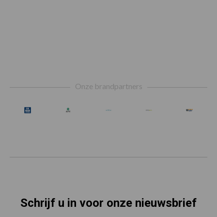
Footer
Onze brandpartners
Schrijf u in voor onze nieuwsbrief