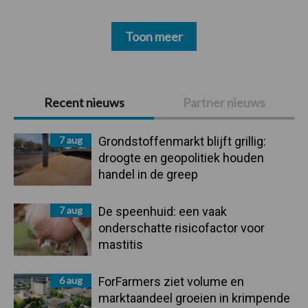
Toon meer
Primaire
Recent nieuws
Partner nieuws
Sidebar
7 aug
Grondstoffenmarkt blijft grillig:
droogte en geopolitiek houden
handel in de greep
7 aug
De speenhuid: een vaak
onderschatte risicofactor voor
mastitis
6 aug
ForFarmers ziet volume en
marktaandeel groeien in krimpende