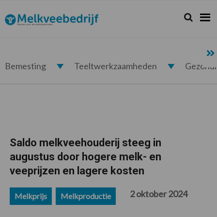
Spring
Door
Spring
Spring
naar
naar
naar
naar
Zoeken...
Zoek
Melkveebedrijf.nl
de
de
de
de
hoofdnavigatie
hoofd
eerste
voettekst
inhoud
sidebar
Bemesting
Teeltwerkzaamheden
Gezond
Saldo melkveehouderij steeg in
augustus door hogere melk- en
veeprijzen en lagere kosten
2 oktober 2024
Melkprijs
Melkproductie