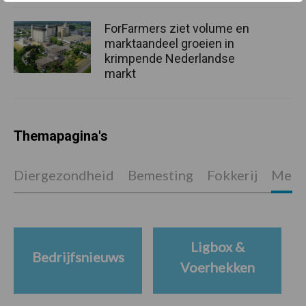
ForFarmers ziet volume en
marktaandeel groeien in
krimpende Nederlandse
markt
Themapagina's
Diergezondheid
Bemesting
Fokkerij
Melkv
Ligbox &
Bedrijfsnieuws
Voerhekken