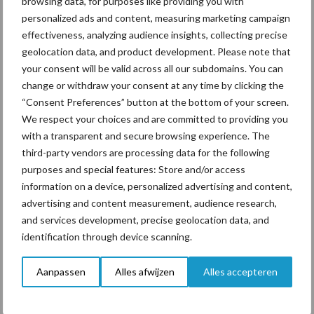
browsing data, for purposes like providing you with
De Global Dairy Trade index daalde met bijna de helft vanaf maart
personalized ads and content, measuring marketing campaign
2022 tot en met augustus 2023 (met af en toe een kleine
effectiveness, analyzing audience insights, collecting precise
opleving). Na augustus steeg de index met 34 procent, waarvan
geolocation data, and product development. Please note that
14 procent in 2024.
your consent will be valid across all our subdomains. You can
change or withdraw your consent at any time by clicking the
Bron:
Agrimatie
“Consent Preferences” button at the bottom of your screen.
Aanbevolen voor jou!
We respect your choices and are committed to providing you
with a transparent and secure browsing experience. The
third-party vendors are processing data for the following
Grondstoffenmarkt blijft
purposes and special features: Store and/or access
grillig: droogte en
information on a device, personalized advertising and content,
geopolitiek houden handel
in de greep
advertising and content measurement, audience research,
and services development, precise geolocation data, and
identification through device scanning.
De speenhuid: een vaak
onderschatte risicofactor
Aanpassen
Alles afwijzen
Alles accepteren
voor mastitis