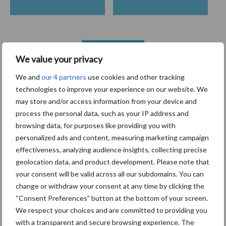
Toon meer
We value your privacy
We and
our 4 partners
use cookies and other tracking
technologies to improve your experience on our website. We
Primaire
Recent nieuws
Partner nieuws
may store and/or access information from your device and
Sidebar
process the personal data, such as your IP address and
browsing data, for purposes like providing you with
7 aug
Grondstoffenmarkt blijft grillig:
personalized ads and content, measuring marketing campaign
droogte en geopolitiek houden
effectiveness, analyzing audience insights, collecting precise
handel in de greep
geolocation data, and product development. Please note that
your consent will be valid across all our subdomains. You can
7 aug
De speenhuid: een vaak
change or withdraw your consent at any time by clicking the
onderschatte risicofactor voor
“Consent Preferences” button at the bottom of your screen.
mastitis
We respect your choices and are committed to providing you
with a transparent and secure browsing experience. The