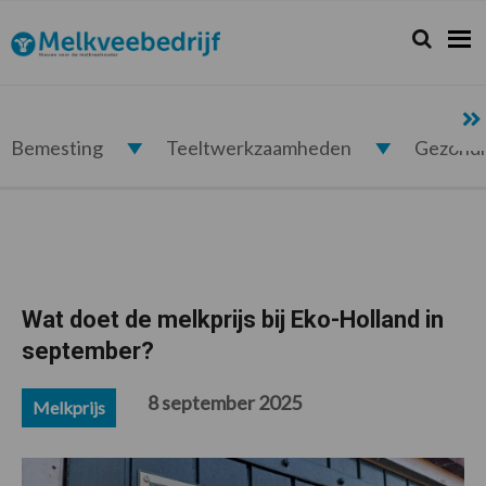
Spring
Door
Spring
Spring
naar
naar
naar
naar
Zoeken...
Zoek
Melkveebedrijf.nl
de
de
de
de
hoofdnavigatie
hoofd
eerste
voettekst
inhoud
sidebar
Bemesting
Teeltwerkzaamheden
Gezond
Wat doet de melkprijs bij Eko-Holland in
september?
8 september 2025
Melkprijs