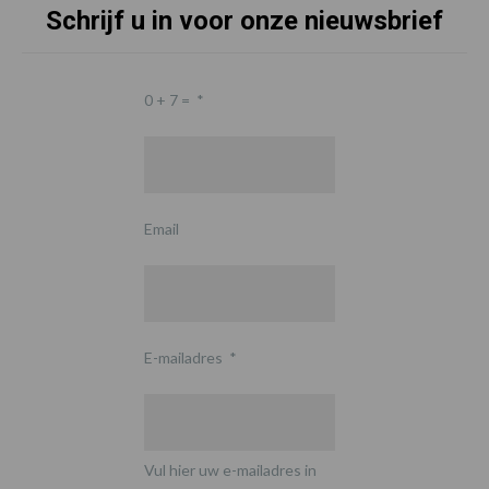
Schrijf u in voor onze nieuwsbrief
0 + 7 =
*
Email
E-mailadres
*
Vul hier uw e-mailadres in