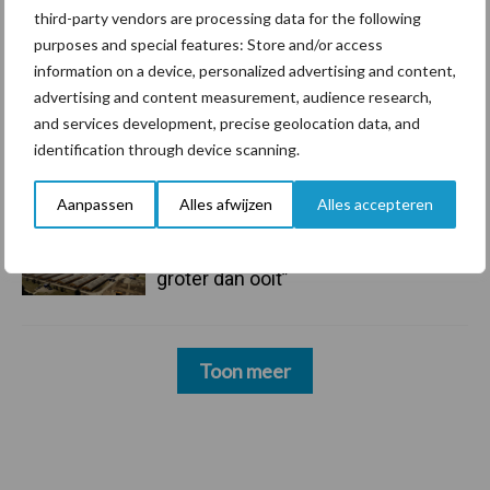
6 aug
ForFarmers ziet volume en
third-party vendors are processing data for the following
marktaandeel groeien in krimpende
purposes and special features: Store and/or access
Nederlandse markt
information on a device, personalized advertising and content,
advertising and content measurement, audience research,
6 aug
Tien praktische tips voor een
and services development, precise geolocation data, and
langere levensduur
identification through device scanning.
Aanpassen
Alles afwijzen
Alles accepteren
5 aug
“Vraag naar praktische
hygieneoplossingen is in Polen
groter dan ooit”
Toon meer