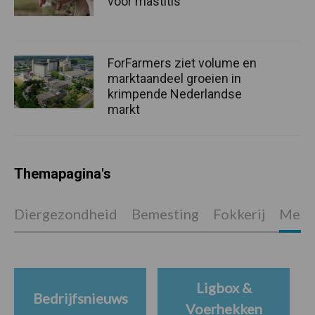
voor mastitis
ForFarmers ziet volume en
marktaandeel groeien in
krimpende Nederlandse
markt
Themapagina's
Diergezondheid
Bemesting
Fokkerij
Melkv
Ligbox &
Bedrijfsnieuws
Voerhekken