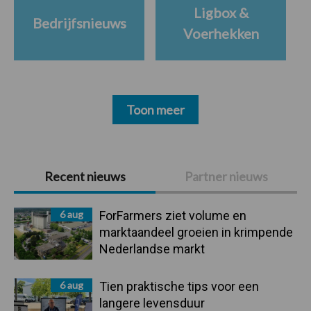
Ligbox &
Bedrijfsnieuws
Voerhekken
Toon meer
Primaire
Recent nieuws
Partner nieuws
Sidebar
6 aug
ForFarmers ziet volume en
marktaandeel groeien in krimpende
Nederlandse markt
6 aug
Tien praktische tips voor een
langere levensduur