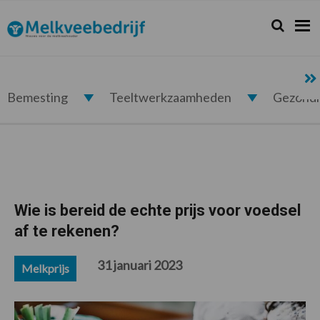
Spring
Door
Spring
Spring
naar
naar
naar
naar
Zoeken...
Zoek
Melkveebedrijf.nl
de
de
de
de
hoofdnavigatie
hoofd
eerste
voettekst
inhoud
sidebar
Bemesting
Teeltwerkzaamheden
Gezond
Wie is bereid de echte prijs voor voedsel
af te rekenen?
31 januari 2023
Melkprijs