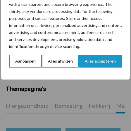
with a transparent and secure browsing experience. The
Tien praktische tips voor
een langere levensduur
third-party vendors are processing data for the following
purposes and special features: Store and/or access
information on a device, personalized advertising and content,
advertising and content measurement, audience research,
and services development, precise geolocation data, and
“Vraag naar praktische
identification through device scanning.
hygieneoplossingen is in
Polen groter dan ooit”
Aanpassen
Alles afwijzen
Alles accepteren
Themapagina's
Diergezondheid
Bemesting
Fokkerij
Melkv