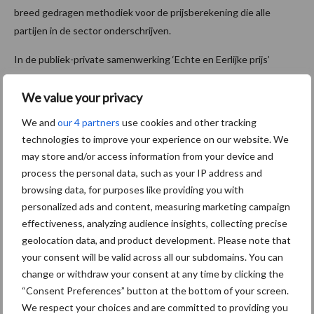
breed gedragen methodiek voor de prijsberekening die alle
partijen in de sector onderschrijven.
In de publiek-private samenwerking ‘Echte en Eerlijke prijs’
werken partijen samen aan bijvoorbeeld het in beeld brengen van
We value your privacy
de maatschappelijke kosten van dierenwelzijn. Een onderzoek dat
afgelopen zomer is afgerond, beschrijft de belangrijkste aspecten
We and
our 4 partners
use cookies and other tracking
voor het meten en waarderen als onderdeel van
true pricing
.
technologies to improve your experience on our website. We
may store and/or access information from your device and
Bron:
Groen Kennisnet
process the personal data, such as your IP address and
Aanbevolen voor jou!
browsing data, for purposes like providing you with
personalized ads and content, measuring marketing campaign
effectiveness, analyzing audience insights, collecting precise
ForFarmers ziet volume en
geolocation data, and product development. Please note that
marktaandeel groeien in
your consent will be valid across all our subdomains. You can
krimpende Nederlandse
change or withdraw your consent at any time by clicking the
markt
“Consent Preferences” button at the bottom of your screen.
We respect your choices and are committed to providing you