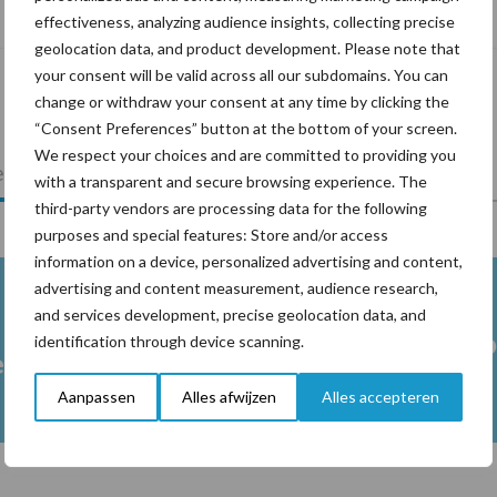
risicofactor voor mastitis
effectiveness, analyzing audience insights, collecting precise
geolocation data, and product development. Please note that
your consent will be valid across all our subdomains. You can
change or withdraw your consent at any time by clicking the
“Consent Preferences” button at the bottom of your screen.
We respect your choices and are committed to providing you
lkveebedrijf
Veevoer
Wet en regelgeving
with a transparent and secure browsing experience. The
third-party vendors are processing data for the following
purposes and special features: Store and/or access
information on a device, personalized advertising and content,
advertising and content measurement, audience research,
and services development, precise geolocation data, and
Melkpro
identification through device scanning.
en
Aanpassen
Alles afwijzen
Alles accepteren