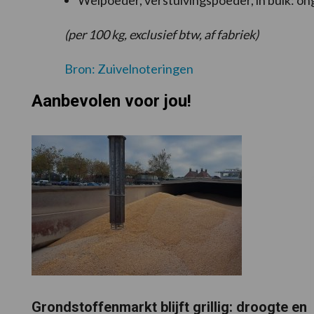
Weipoeder, verstuivingspoeder, in bulk: on
(per 100 kg, exclusief btw, af fabriek)
Bron: Zuivelnoteringen
Aanbevolen voor jou!
Grondstoffenmarkt blijft grillig: droogte en