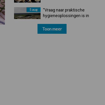
5 aug
“Vraag naar praktische
hygieneoplossingen is in
Polen groter dan ooit”
Toon meer