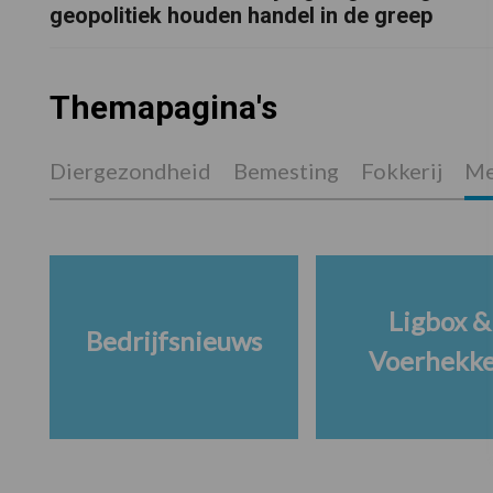
geopolitiek houden handel in de greep
Themapagina's
Diergezondheid
Bemesting
Fokkerij
Me
Ligbox &
Bedrijfsnieuws
Voerhekk