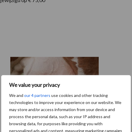
gewijzigd op € 75,00
We value your privacy
We and
our 4 partners
use cookies and other tracking
technologies to improve your experience on our website. We
may store and/or access information from your device and
process the personal data, such as your IP address and
browsing data, for purposes like providing you with
De speenhuid: een vaak onderschatte
personalized ads and content, measuring marketing campaign