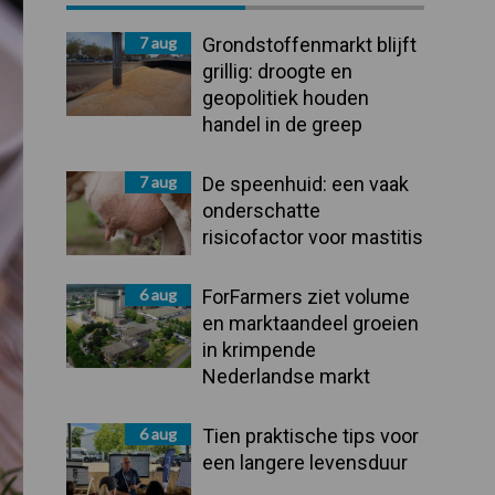
Sidebar
7 aug
Grondstoffenmarkt blijft
grillig: droogte en
geopolitiek houden
handel in de greep
7 aug
De speenhuid: een vaak
onderschatte
risicofactor voor mastitis
6 aug
ForFarmers ziet volume
en marktaandeel groeien
in krimpende
Nederlandse markt
6 aug
Tien praktische tips voor
een langere levensduur