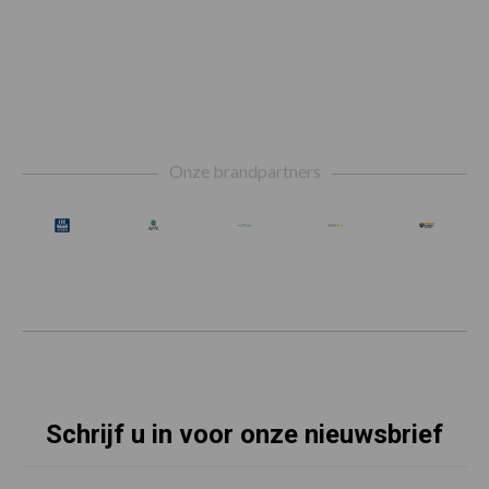
Footer
Onze brandpartners
Schrijf u in voor onze nieuwsbrief