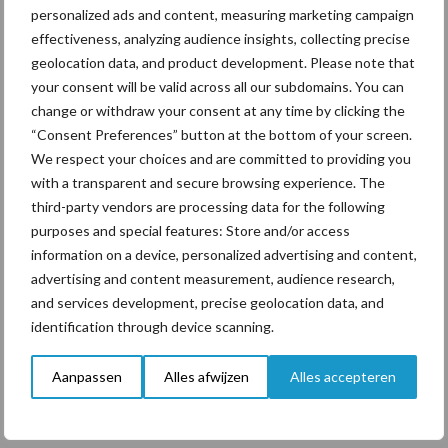
personalized ads and content, measuring marketing campaign
ForFarmers ziet volume en
effectiveness, analyzing audience insights, collecting precise
marktaandeel groeien in
geolocation data, and product development. Please note that
krimpende Nederlandse
markt
your consent will be valid across all our subdomains. You can
change or withdraw your consent at any time by clicking the
“Consent Preferences” button at the bottom of your screen.
We respect your choices and are committed to providing you
Themapagina's
with a transparent and secure browsing experience. The
third-party vendors are processing data for the following
purposes and special features: Store and/or access
Diergezondheid
Bemesting
Fokkerij
Melkv
information on a device, personalized advertising and content,
advertising and content measurement, audience research,
and services development, precise geolocation data, and
identification through device scanning.
Ligbox &
Bedrijfsnieuws
Voerhekken
Aanpassen
Alles afwijzen
Alles accepteren