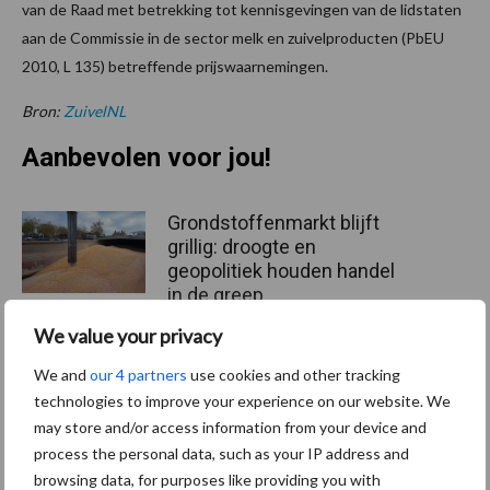
van de Raad met betrekking tot kennisgevingen van de lidstaten
aan de Commissie in de sector melk en zuivelproducten (PbEU
2010, L 135) betreffende prijswaarnemingen.
Bron:
ZuivelNL
Aanbevolen voor jou!
Grondstoffenmarkt blijft
grillig: droogte en
geopolitiek houden handel
in de greep
We value your privacy
De speenhuid: een vaak
We and
our 4 partners
use cookies and other tracking
onderschatte risicofactor
technologies to improve your experience on our website. We
voor mastitis
may store and/or access information from your device and
process the personal data, such as your IP address and
browsing data, for purposes like providing you with