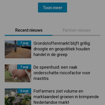
Toon meer
Primaire
Recent nieuws
Partner nieuws
Sidebar
7 aug
Grondstoffenmarkt blijft grillig:
droogte en geopolitiek houden
handel in de greep
7 aug
De speenhuid: een vaak
onderschatte risicofactor voor
mastitis
6 aug
ForFarmers ziet volume en
marktaandeel groeien in krimpende
Nederlandse markt