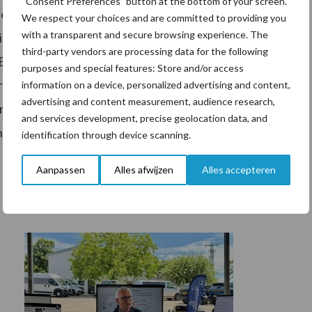
“Consent Preferences” button at the bottom of your screen.
erlandse Zuivelnotering ingesteld (Regeling
We respect your choices and are committed to providing you
with a transparent and secure browsing experience. The
is verantwoordelijk voor de uitvoering van artikel 223
third-party vendors are processing data for the following
U) nr. 479/2010 van de Commissie van 1 juni 2010
purposes and special features: Store and/or access
rdening (EG) nr. 1234/2007 van de Raad met
information on a device, personalized advertising and content,
advertising and content measurement, audience research,
n aan de Commissie in de sector melk en
and services development, precise geolocation data, and
nde prijswaarnemingen.
identification through device scanning.
Aanpassen
Alles afwijzen
Alles accepteren