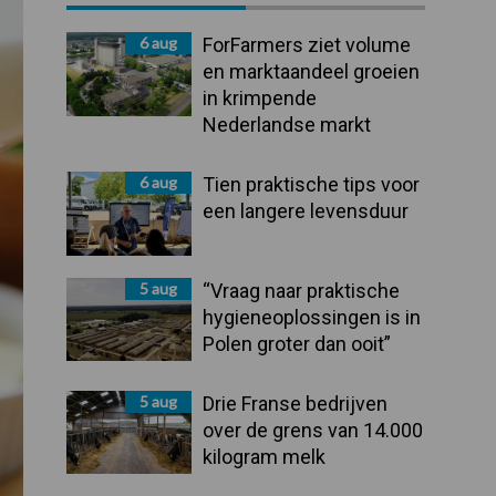
Sidebar
6 aug
ForFarmers ziet volume
en marktaandeel groeien
in krimpende
Nederlandse markt
6 aug
Tien praktische tips voor
een langere levensduur
5 aug
“Vraag naar praktische
hygieneoplossingen is in
Polen groter dan ooit”
5 aug
Drie Franse bedrijven
over de grens van 14.000
kilogram melk