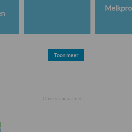
Melkpro
en
Toon meer
Onze brandpartners