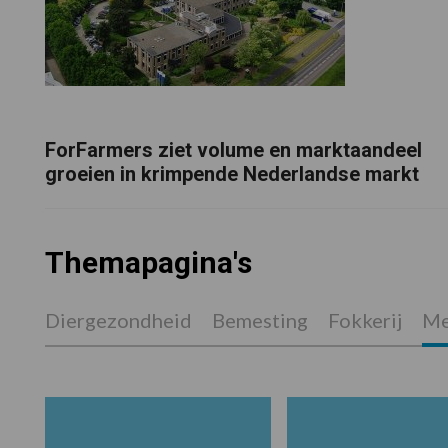
ForFarmers ziet volume en marktaandeel
groeien in krimpende Nederlandse markt
Themapagina's
Diergezondheid
Bemesting
Fokkerij
Me