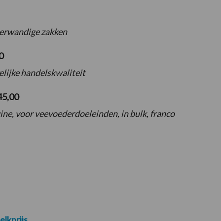
eerwandige zakken
0
lijke handelskwaliteit
45,00
ne, voor veevoederdoeleinden, in bulk, franco
elkprijs