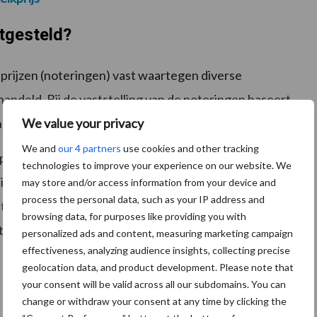
stgesteld?
prijzen (noteringen) vast waartegen diverse
rhandeld. Bij de vaststelling van de noteringen baseert
We value your privacy
ng) gangbare prijzen.
We and
our 4 partners
use cookies and other tracking
op de dag voorafgaand aan de bijeenkomst van de
technologies to improve your experience on our website. We
informeert de secretaris binnen het
may store and/or access information from your device and
process the personal data, such as your IP address and
ten en handelaren. Na vaststelling van de noteringen
browsing data, for purposes like providing you with
te van ZuivelNL. Tevens wordt de Europese
personalized ads and content, measuring marketing campaign
effectiveness, analyzing audience insights, collecting precise
geolocation data, and product development. Please note that
your consent will be valid across all our subdomains. You can
change or withdraw your consent at any time by clicking the