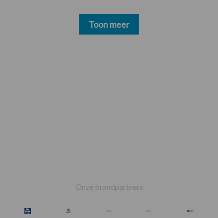
Toon meer
Footer
Onze brandpartners