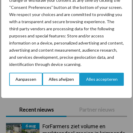
change or withdraw your consent at any time by clicking the
“Consent Preferences” button at the bottom of your screen.
Diergezondheid
Bemesting
Fokkerij
Melkv
We respect your choices and are committed to providing you
with a transparent and secure browsing experience. The
third-party vendors are processing data for the following
purposes and special features: Store and/or access
Ligbox &
information on a device, personalized advertising and content,
Bedrijfsnieuws
Voerhekken
advertising and content measurement, audience research,
and services development, precise geolocation data, and
identification through device scanning.
Aanpassen
Alles afwijzen
Alles accepteren
Toon meer
Primaire
Recent nieuws
Partner nieuws
Sidebar
6 aug
ForFarmers ziet volume en