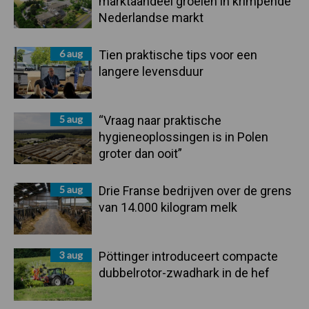
marktaandeel groeien in krimpende
Nederlandse markt
6 aug
Tien praktische tips voor een
langere levensduur
5 aug
“Vraag naar praktische
hygieneoplossingen is in Polen
groter dan ooit”
5 aug
Drie Franse bedrijven over de grens
van 14.000 kilogram melk
3 aug
Pöttinger introduceert compacte
dubbelrotor-zwadhark in de hef