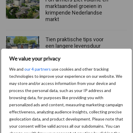
marktaandeel groeien in
krimpende Nederlandse
markt
Tien praktische tips voor
een langere levensduur
We value your privacy
We and
our 4 partners
use cookies and other tracking
technologies to improve your experience on our website. We
“Vraag naar praktische
may store and/or access information from your device and
hygieneoplossingen is in
process the personal data, such as your IP address and
Polen groter dan ooit”
browsing data, for purposes like providing you with
personalized ads and content, measuring marketing campaign
effectiveness, analyzing audience insights, collecting precise
geolocation data, and product development. Please note that
Themapagina's
your consent will be valid across all our subdomains. You can