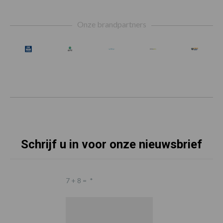
Footer
Onze brandpartners
Schrijf u in voor onze nieuwsbrief
7 + 8 =
*