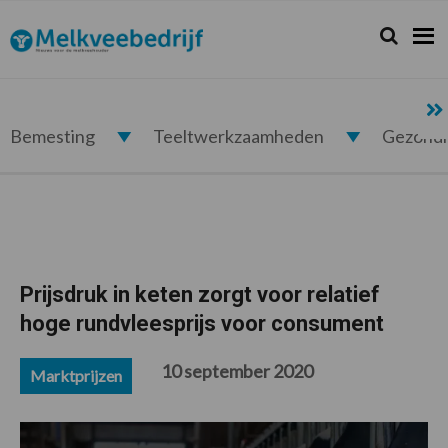
Spring
Door
Spring
Spring
naar
naar
naar
naar
Zoeken...
Zoek
Melkveebedrijf.nl
de
de
de
de
hoofdnavigatie
hoofd
eerste
voettekst
inhoud
sidebar
Bemesting
Teeltwerkzaamheden
Gezond
Prijsdruk in keten zorgt voor relatief
hoge rundvleesprijs voor consument
10 september 2020
Marktprijzen