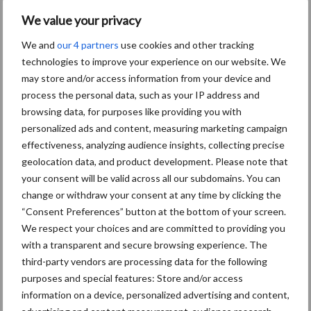
We value your privacy
Bron:
Agrimatie
We and
our 4 partners
use cookies and other tracking
technologies to improve your experience on our website. We
Aanbevolen voor jou!
may store and/or access information from your device and
process the personal data, such as your IP address and
Grondstoffenmarkt blijft
browsing data, for purposes like providing you with
grillig: droogte en
personalized ads and content, measuring marketing campaign
geopolitiek houden handel
effectiveness, analyzing audience insights, collecting precise
in de greep
geolocation data, and product development. Please note that
your consent will be valid across all our subdomains. You can
change or withdraw your consent at any time by clicking the
De speenhuid: een vaak
“Consent Preferences” button at the bottom of your screen.
onderschatte risicofactor
We respect your choices and are committed to providing you
voor mastitis
with a transparent and secure browsing experience. The
third-party vendors are processing data for the following
purposes and special features: Store and/or access
ForFarmers ziet volume en
information on a device, personalized advertising and content,
marktaandeel groeien in