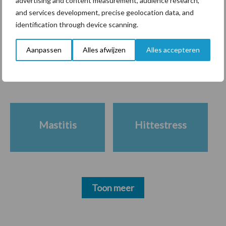
advertising and content measurement, audience research,
krimpende Nederlandse
and services development, precise geolocation data, and
markt
identification through device scanning.
Aanpassen
Alles afwijzen
Alles accepteren
Diergezondheid
Bemesting
Fokkerij
Melkv
Mastitis
Hittestress
Toon meer