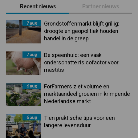
Primaire
Recent nieuws
Partner nieuws
Sidebar
7 aug
Grondstoffenmarkt blijft grillig:
droogte en geopolitiek houden
handel in de greep
7 aug
De speenhuid: een vaak
onderschatte risicofactor voor
mastitis
6 aug
ForFarmers ziet volume en
marktaandeel groeien in krimpende
Nederlandse markt
6 aug
Tien praktische tips voor een
langere levensduur