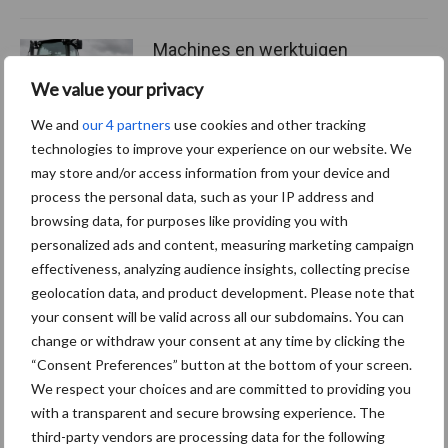
Machines en werktuigen
gewild doelwit criminelen
We value your privacy
We and
our 4 partners
use cookies and other tracking
technologies to improve your experience on our website. We
may store and/or access information from your device and
process the personal data, such as your IP address and
Themapagina's
browsing data, for purposes like providing you with
personalized ads and content, measuring marketing campaign
Diergezondheid
Bemesting
Fokkerij
Melkv
effectiveness, analyzing audience insights, collecting precise
geolocation data, and product development. Please note that
your consent will be valid across all our subdomains. You can
change or withdraw your consent at any time by clicking the
Ligbox &
“Consent Preferences” button at the bottom of your screen.
Bedrijfsnieuws
We respect your choices and are committed to providing you
Voerhekken
with a transparent and secure browsing experience. The
third-party vendors are processing data for the following