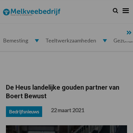
Spring
Door
Spring
Spring
naar
naar
naar
naar
Zoeken...
Zoek
Melkveebedrijf.nl
de
de
de
de
hoofdnavigatie
hoofd
eerste
voettekst
inhoud
sidebar
Bemesting
Teeltwerkzaamheden
Gezond
De Heus landelijke gouden partner van
Boert Bewust
22 maart 2021
Bedrijfsnieuws