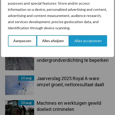
purposes and special features: Store and/or access
information on a device, personalized advertising and content,
Toon meer
advertising and content measurement, audience research,
and services development, precise geolocation data, and
identification through device scanning.
Primaire
Recent nieuws
Partner nieuws
Aanpassen
Alles afwijzen
Alles accepteren
Sidebar
10 aug
Tot 5 ton per wiel om
ondergrondverdichting te beperken
10 aug
Jaarverslag 2025 Royal A-ware:
omzet groeit, nettoresultaat daalt
10 aug
Machines en werktuigen gewild
doelwit criminelen