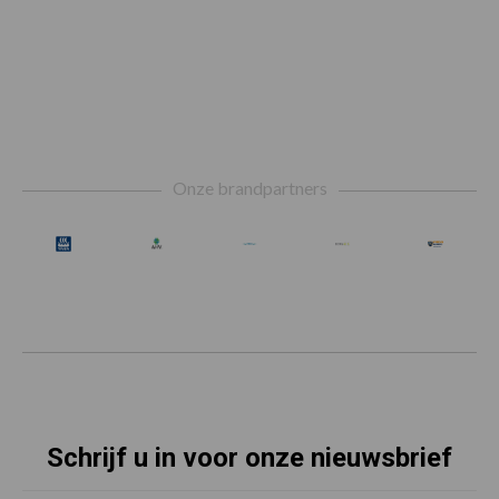
Footer
Onze brandpartners
Schrijf u in voor onze nieuwsbrief