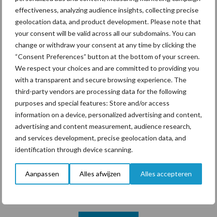
Machines en werktuigen
effectiveness, analyzing audience insights, collecting precise
gewild doelwit criminelen
geolocation data, and product development. Please note that
your consent will be valid across all our subdomains. You can
change or withdraw your consent at any time by clicking the
“Consent Preferences” button at the bottom of your screen.
We respect your choices and are committed to providing you
Themapagina's
with a transparent and secure browsing experience. The
third-party vendors are processing data for the following
Diergezondheid
Bemesting
Fokkerij
Melkv
purposes and special features: Store and/or access
information on a device, personalized advertising and content,
advertising and content measurement, audience research,
and services development, precise geolocation data, and
identification through device scanning.
Ligbox &
Bedrijfsnieuws
Voerhekken
Aanpassen
Alles afwijzen
Alles accepteren