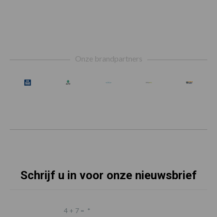
Footer
Onze brandpartners
Schrijf u in voor onze nieuwsbrief
4 + 7 =
*