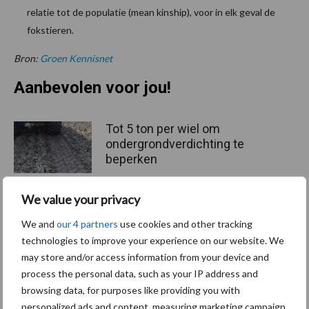
relatie tot de populatie (mean kinship), voor in elk geval de
fokstieren.
Bron:
Groen Kennisnet
Aanbevolen voor jou!
Tot 5 ton per wiel om
ondergrondverdichting te
beperken
We value your privacy
Jaarverslag 2025 Royal A-
We and
our 4 partners
use cookies and other tracking
ware: omzet groeit,
technologies to improve your experience on our website. We
nettoresultaat daalt
may store and/or access information from your device and
process the personal data, such as your IP address and
browsing data, for purposes like providing you with
personalized ads and content, measuring marketing campaign