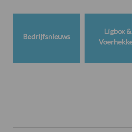
Ligbox &
Bedrijfsnieuws
Voerhekk
Footer