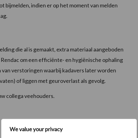
tot bijmelden, indien er op het moment van melden
dag.
melding die al is gemaakt, extra materiaal aangeboden
 Rendac om een efficiënte- en hygiënische ophaling
n van verstoringen waarbij kadavers later worden
vaten) of liggen met geuroverlast als gevolg.
ouw collega veehouders.
We value your privacy