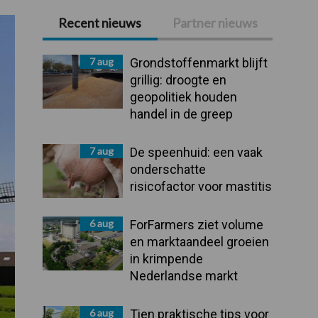
Recent nieuws
Partner nieuws
Primaire
Sidebar
7 aug
Grondstoffenmarkt blijft
grillig: droogte en
geopolitiek houden
handel in de greep
7 aug
De speenhuid: een vaak
onderschatte
risicofactor voor mastitis
6 aug
ForFarmers ziet volume
en marktaandeel groeien
in krimpende
Nederlandse markt
6 aug
Tien praktische tips voor