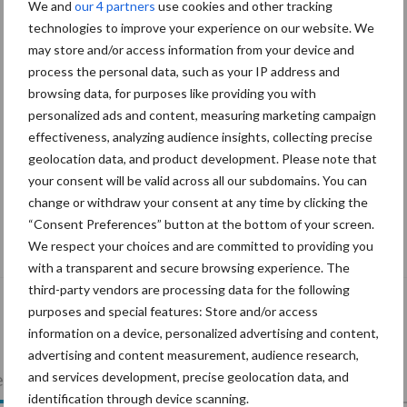
We and
our 4 partners
use cookies and other tracking
technologies to improve your experience on our website. We
may store and/or access information from your device and
process the personal data, such as your IP address and
browsing data, for purposes like providing you with
personalized ads and content, measuring marketing campaign
effectiveness, analyzing audience insights, collecting precise
geolocation data, and product development. Please note that
your consent will be valid across all our subdomains. You can
change or withdraw your consent at any time by clicking the
“Consent Preferences” button at the bottom of your screen.
De speenhuid: een vaak onderschatte
We respect your choices and are committed to providing you
risicofactor voor mastitis
with a transparent and secure browsing experience. The
third-party vendors are processing data for the following
purposes and special features: Store and/or access
information on a device, personalized advertising and content,
advertising and content measurement, audience research,
lkveebedrijf
Veevoer
Wet en regelgeving
and services development, precise geolocation data, and
identification through device scanning.