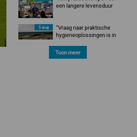
een langere levensduur
5 aug
“Vraag naar praktische
hygieneoplossingen is in
Polen groter dan ooit”
Toon meer