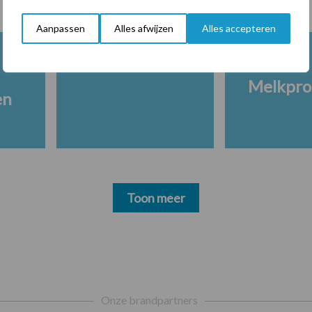
Aanpassen
Alles afwijzen
Alles accepteren
Melkpro
en
Toon meer
Onze brandpartners