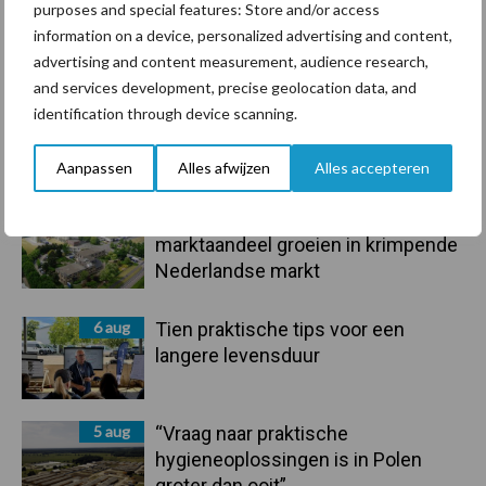
purposes and special features: Store and/or access
information on a device, personalized advertising and content,
Toon meer
advertising and content measurement, audience research,
and services development, precise geolocation data, and
identification through device scanning.
Primaire
Recent nieuws
Partner nieuws
Aanpassen
Alles afwijzen
Alles accepteren
Sidebar
6 aug
ForFarmers ziet volume en
marktaandeel groeien in krimpende
Nederlandse markt
6 aug
Tien praktische tips voor een
langere levensduur
5 aug
“Vraag naar praktische
hygieneoplossingen is in Polen
groter dan ooit”