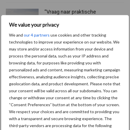
“Vraag naar praktische
hygieneoplossingen is in
Polen groter dan ooit”
We value your privacy
We and
our 4 partners
use cookies and other tracking
technologies to improve your experience on our website. We
may store and/or access information from your device and
Themapagina's
process the personal data, such as your IP address and
browsing data, for purposes like providing you with
personalized ads and content, measuring marketing campaign
Diergezondheid
Bemesting
Fokkerij
Melkv
effectiveness, analyzing audience insights, collecting precise
geolocation data, and product development. Please note that
your consent will be valid across all our subdomains. You can
change or withdraw your consent at any time by clicking the
Ligbox &
“Consent Preferences” button at the bottom of your screen.
Bedrijfsnieuws
Voerhekken
We respect your choices and are committed to providing you
with a transparent and secure browsing experience. The
third-party vendors are processing data for the following