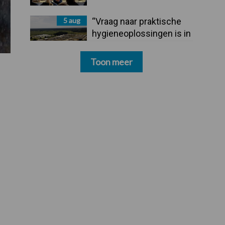
5 aug
“Vraag naar praktische
hygieneoplossingen is in
Polen groter dan ooit”
Toon meer