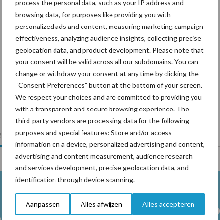
process the personal data, such as your IP address and
browsing data, for purposes like providing you with
personalized ads and content, measuring marketing campaign
effectiveness, analyzing audience insights, collecting precise
geolocation data, and product development. Please note that
De speenhuid: een vaak onderschatte
your consent will be valid across all our subdomains. You can
risicofactor voor mastitis
change or withdraw your consent at any time by clicking the
“Consent Preferences” button at the bottom of your screen.
We respect your choices and are committed to providing you
with a transparent and secure browsing experience. The
third-party vendors are processing data for the following
lkveebedrijf
Veevoer
Wet en regelgeving
purposes and special features: Store and/or access
information on a device, personalized advertising and content,
advertising and content measurement, audience research,
and services development, precise geolocation data, and
identification through device scanning.
Aanpassen
Alles afwijzen
Alles accepteren
Melkpro
en