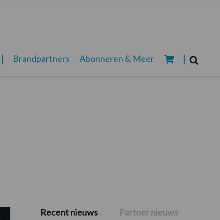
Zoeken...
Brandpartners
Abonneren & Meer
Zoek
Recent nieuws
Partner nieuws
Primaire