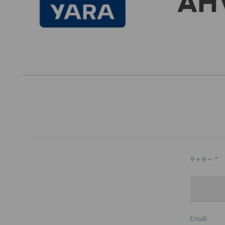
9 + 4 =
*
Email