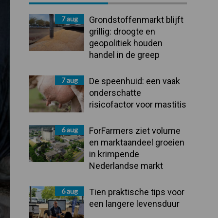
Sidebar
7 aug
Grondstoffenmarkt blijft
grillig: droogte en
geopolitiek houden
handel in de greep
7 aug
De speenhuid: een vaak
onderschatte
risicofactor voor mastitis
6 aug
ForFarmers ziet volume
en marktaandeel groeien
in krimpende
Nederlandse markt
6 aug
Tien praktische tips voor
een langere levensduur