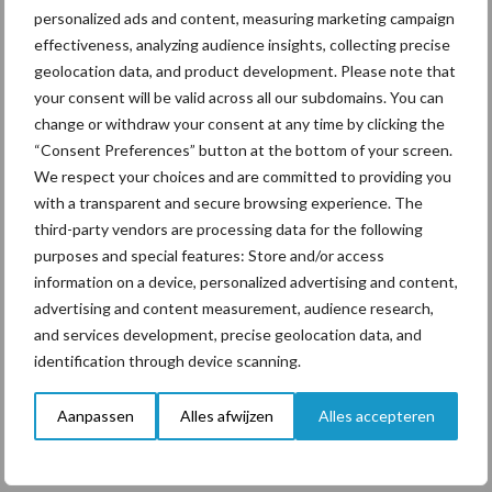
personalized ads and content, measuring marketing campaign
ForFarmers ziet volume en
effectiveness, analyzing audience insights, collecting precise
marktaandeel groeien in
geolocation data, and product development. Please note that
krimpende Nederlandse
markt
your consent will be valid across all our subdomains. You can
change or withdraw your consent at any time by clicking the
“Consent Preferences” button at the bottom of your screen.
We respect your choices and are committed to providing you
Themapagina's
with a transparent and secure browsing experience. The
third-party vendors are processing data for the following
purposes and special features: Store and/or access
Diergezondheid
Bemesting
Fokkerij
Melkv
information on a device, personalized advertising and content,
advertising and content measurement, audience research,
and services development, precise geolocation data, and
identification through device scanning.
Ligbox &
Bedrijfsnieuws
Voerhekken
Aanpassen
Alles afwijzen
Alles accepteren