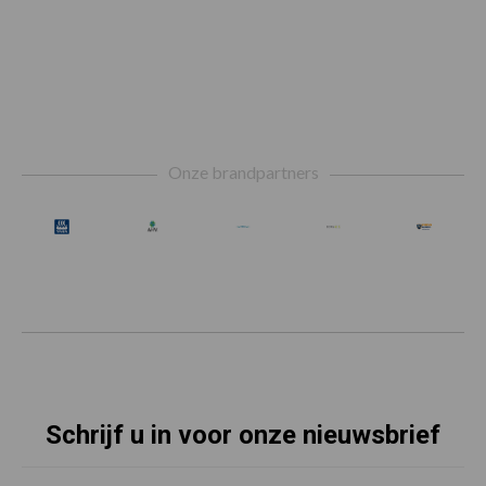
Footer
Onze brandpartners
Schrijf u in voor onze nieuwsbrief