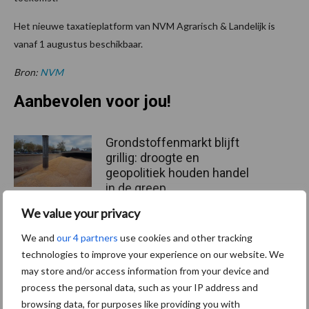
Het nieuwe taxatieplatform van NVM Agrarisch & Landelijk is
vanaf 1 augustus beschikbaar.
Bron:
NVM
Aanbevolen voor jou!
Grondstoffenmarkt blijft
grillig: droogte en
geopolitiek houden handel
in de greep
We value your privacy
De speenhuid: een vaak
We and
our 4 partners
use cookies and other tracking
onderschatte risicofactor
technologies to improve your experience on our website. We
voor mastitis
may store and/or access information from your device and
process the personal data, such as your IP address and
browsing data, for purposes like providing you with