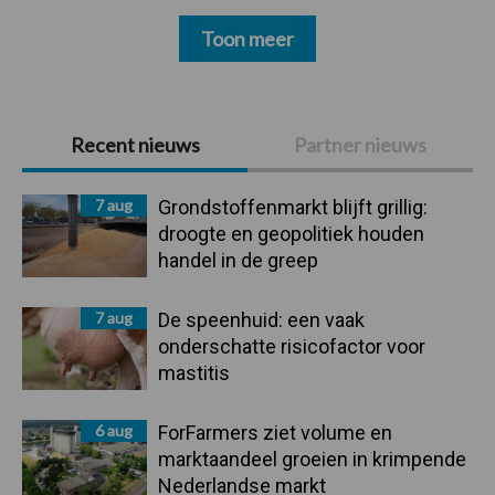
Toon meer
Primaire
Recent nieuws
Partner nieuws
Sidebar
7 aug
Grondstoffenmarkt blijft grillig:
droogte en geopolitiek houden
handel in de greep
7 aug
De speenhuid: een vaak
onderschatte risicofactor voor
mastitis
6 aug
ForFarmers ziet volume en
marktaandeel groeien in krimpende
Nederlandse markt