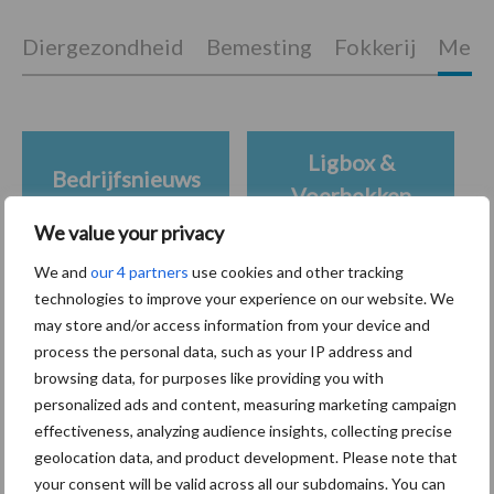
Diergezondheid
Bemesting
Fokkerij
Melkv
Ligbox &
Bedrijfsnieuws
Voerhekken
We value your privacy
We and
our 4 partners
use cookies and other tracking
technologies to improve your experience on our website. We
Toon meer
may store and/or access information from your device and
process the personal data, such as your IP address and
browsing data, for purposes like providing you with
Primaire
personalized ads and content, measuring marketing campaign
Recent nieuws
Partner nieuws
effectiveness, analyzing audience insights, collecting precise
Sidebar
geolocation data, and product development. Please note that
7 aug
Grondstoffenmarkt blijft grillig:
your consent will be valid across all our subdomains. You can