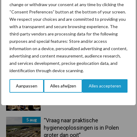
droogte en geopolitiek houden
change or withdraw your consent at any time by clicking the
handel in de greep
“Consent Preferences” button at the bottom of your screen.
We respect your choices and are committed to providing you
with a transparent and secure browsing experience. The
7 aug
De speenhuid: een vaak
third-party vendors are processing data for the following
onderschatte risicofactor voor
purposes and special features: Store and/or access
mastitis
information on a device, personalized advertising and content,
advertising and content measurement, audience research,
6 aug
ForFarmers ziet volume en
and services development, precise geolocation data, and
marktaandeel groeien in krimpende
identification through device scanning.
Nederlandse markt
Aanpassen
Alles afwijzen
Alles accepteren
6 aug
Tien praktische tips voor een
langere levensduur
5 aug
“Vraag naar praktische
hygieneoplossingen is in Polen
groter dan ooit”