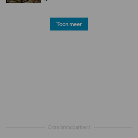
Toon meer
Footer
Onze brandpartners