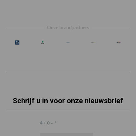
Footer
Onze brandpartners
Schrijf u in voor onze nieuwsbrief
4 + 0 =
*