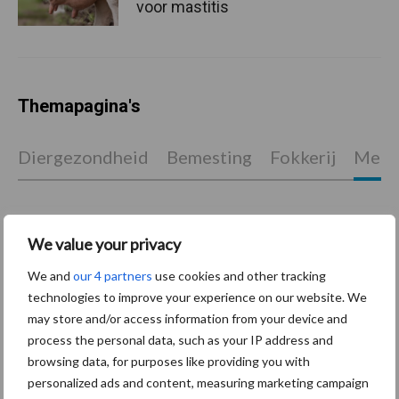
voor mastitis
Themapagina's
Diergezondheid
Bemesting
Fokkerij
Melkv
We value your privacy
Ligbox &
Bedrijfsnieuws
Voerhekken
We and
our 4 partners
use cookies and other tracking
technologies to improve your experience on our website. We
may store and/or access information from your device and
process the personal data, such as your IP address and
browsing data, for purposes like providing you with
Toon meer
personalized ads and content, measuring marketing campaign