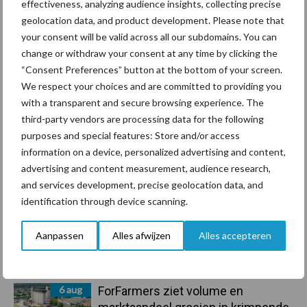
effectiveness, analyzing audience insights, collecting precise
geolocation data, and product development. Please note that
Primaire
your consent will be valid across all our subdomains. You can
Recent nieuws
Partner nieuws
change or withdraw your consent at any time by clicking the
Sidebar
“Consent Preferences” button at the bottom of your screen.
10 aug
Machines en werktuigen gewild
We respect your choices and are committed to providing you
doelwit criminelen
with a transparent and secure browsing experience. The
third-party vendors are processing data for the following
purposes and special features: Store and/or access
7 aug
Grondstoffenmarkt blijft grillig:
information on a device, personalized advertising and content,
droogte en geopolitiek houden
advertising and content measurement, audience research,
handel in de greep
and services development, precise geolocation data, and
identification through device scanning.
7 aug
De speenhuid: een vaak
Aanpassen
Alles afwijzen
Alles accepteren
onderschatte risicofactor voor
mastitis
6 aug
ForFarmers ziet volume en