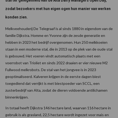
stal ter gelegenheid van de Alta Dairy Managers Open Day,
zodat bezoekers met hun eigen ogen hun manier van werken
konden zien.
Melkveehouderij De Telegraaf is al sinds 1880 in eigendom van de
familie Dijkstra. Homme en Yvonne zijn de zesde generatie en
hebben in 2023 het bedrijf overgenomen. Hun 250 melkkoeien
staan in een moderne stal, die in 2013 op de plek van de oude stal
is gebouwd. Het voeren vindt automatisch plaats met een
voerrobot van Trioliet en sinds 2022 draaien er vier nieuwe M2
Fullwood melkrobots. De stal van het jongvee is in 2023
geoptimaliseerd. Kalveren krijgen in de eerste dagen biest
toegediend dat verrijkt is met biestpoeder van SCCL, een
zusterbedrijf van Alta, zodat de dieren voldoende antilichamen
binnenkrijgen.
In totaal heeft Dijkstra 146 hectare land, waarvan 116 hectare in
gebruik is als grasland, 22,5 hectare wordt ingezet voor mais en