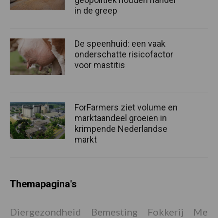
in de greep
De speenhuid: een vaak
onderschatte risicofactor
voor mastitis
ForFarmers ziet volume en
marktaandeel groeien in
krimpende Nederlandse
markt
Themapagina's
Diergezondheid
Bemesting
Fokkerij
Melkv