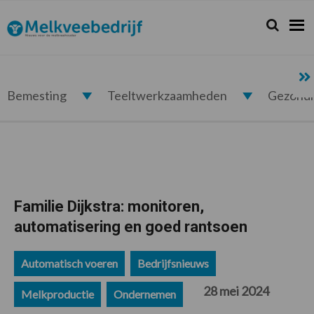
Spring
Door
Spring
Spring
naar
naar
naar
naar
Zoeken...
Zoek
Melkveebedrijf.nl
de
de
de
de
hoofdnavigatie
hoofd
eerste
voettekst
inhoud
sidebar
Bemesting
Teeltwerkzaamheden
Gezond
Familie Dijkstra: monitoren,
automatisering en goed rantsoen
Automatisch voeren
Bedrijfsnieuws
28 mei 2024
Melkproductie
Ondernemen