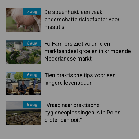
7 aug
De speenhuid: een vaak
onderschatte risicofactor voor
mastitis
6 aug
ForFarmers ziet volume en
marktaandeel groeien in krimpende
Nederlandse markt
6 aug
Tien praktische tips voor een
langere levensduur
5 aug
“Vraag naar praktische
hygieneoplossingen is in Polen
groter dan ooit”