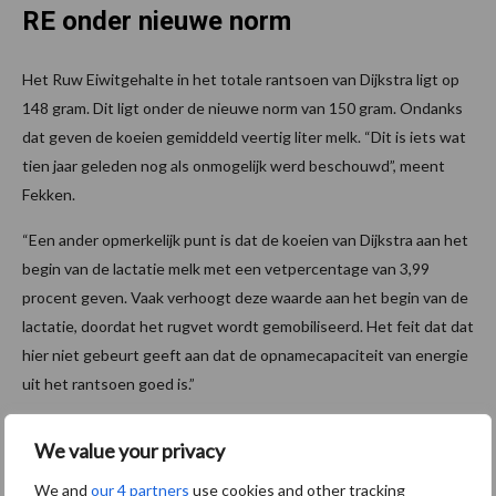
RE onder nieuwe norm
Het Ruw Eiwitgehalte in het totale rantsoen van Dijkstra ligt op
148 gram. Dit ligt onder de nieuwe norm van 150 gram. Ondanks
dat geven de koeien gemiddeld veertig liter melk. “Dit is iets wat
tien jaar geleden nog als onmogelijk werd beschouwd”, meent
Fekken.
“Een ander opmerkelijk punt is dat de koeien van Dijkstra aan het
begin van de lactatie melk met een vetpercentage van 3,99
procent geven. Vaak verhoogt deze waarde aan het begin van de
lactatie, doordat het rugvet wordt gemobiliseerd. Het feit dat dat
hier niet gebeurt geeft aan dat de opnamecapaciteit van energie
uit het rantsoen goed is.”
We value your privacy
Tientonner erbij
We and
our 4 partners
use cookies and other tracking