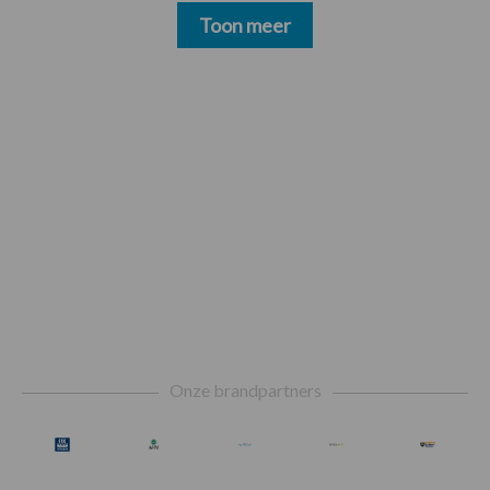
Toon meer
Footer
Onze brandpartners