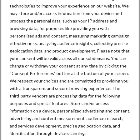
Trijntje 166 behaalde in de laatste melkmeting van CRV 10.000
technologies to improve your experience on our website. We
kilogram vet en eiwit. Dit werd ook op deze open dag gevierd.
may store and/or access information from your device and
process the personal data, such as your IP address and
Deze koe is dertien jaar oud en zit op dag 220 van haar tiende
browsing data, for purposes like providing you with
lactatie. Ondanks dat geeft ze nog 42 liter melk. “Ze loopt altijd
personalized ads and content, measuring marketing campaign
goed op de robot”, laat Dijkstra trots weten. “Ze is de baas over
effectiveness, analyzing audience insights, collecting precise
het koppel en wil altijd als eerste worden gemolken. Ook maakt
geolocation data, and product development. Please note that
ze altijd geluid bij het herkauwen, dit heeft ze altijd al gedaan en
your consent will be valid across all our subdomains. You can
hoor je boven de andere koeien uit.”
change or withdraw your consent at any time by clicking the
“Consent Preferences” button at the bottom of your screen.
Trijntje 166 is één van de eerste koeien uit het Alta Advance
We respect your choices and are committed to providing you
fokprogramma, waar Dijkstra sinds 2010 aan meedoet. “Twee
with a transparent and secure browsing experience. The
dagen geleden was de veearts nog bij ons op het bedrijf. De koe
third-party vendors are processing data for the following
was helaas deze keer niet drachtig, dus gaat weer mee in het
purposes and special features: Store and/or access
programma. Dit proberen we steeds meer met gesekst sperma,
information on a device, personalized advertising and content,
advertising and content measurement, audience research,
waar zij ook uit is ontstaan.”
and services development, precise geolocation data, and
identification through device scanning.