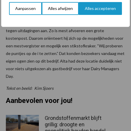
Uitdagingen voor de toekomst
Aanpassen
Alles afwijzen
Alles accepteren
Dijkstra heeft vooralsnog geen plannen om het bedrijf verder uit
te breiden. Met het oog op de toekomst loopt hij uiteraard ook
tegen uitdagingen aan. Zo is mest afvoeren een grote
kostenpost. Daarom oriënteert hij zich op de mogelijkheden voor
een mestvergister en mogelijk een stikstofkraker. “Wij proberen
de puntjes op de i te zetten.” Dat konden bezoekers vandaag met
eigen ogen zien op dit bedrijf. Alta had deze locatie duidelijk niet
voor niets uitgekozen als gastbedrijf voor haar Dairy Managers
Day.
Tekst en beeld: Kim Sjoers
Aanbevolen voor jou!
Grondstoffenmarkt blijft
grillig: droogte en
geopolitiek houden handel