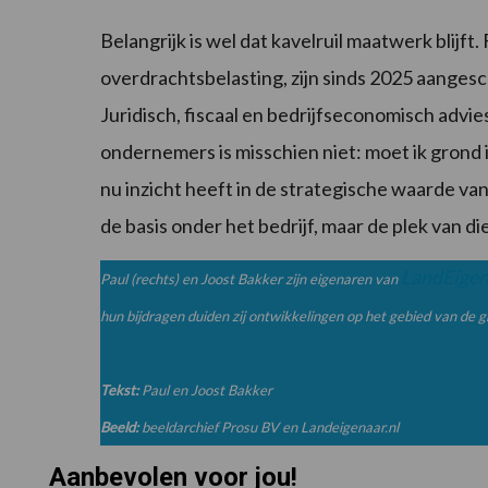
Belangrijk is wel dat kavelruil maatwerk blijft. 
overdrachtsbelasting, zijn sinds 2025 aangesc
Juridisch, fiscaal en bedrijfseconomisch advi
ondernemers is misschien niet: moet ik grond
nu inzicht heeft in de strategische waarde van 
de basis onder het bedrijf, maar de plek van d
LandEigen
Paul (rechts) en Joost Bakker zijn eigenaren van
hun bijdragen duiden zij ontwikkelingen op het gebied van de 
Tekst:
Paul en Joost Bakker
Beeld:
beeldarchief Prosu BV en Landeigenaar.nl
Aanbevolen voor jou!