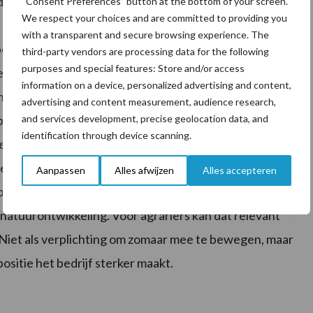
delde agrarische grondprijs in Nederland lag in 2025
“Consent Preferences” button at the bottom of your screen.
We respect your choices and are committed to providing you
f procent meer dan een jaar eerder… Tegelijk wisselt
with a transparent and secure browsing experience. The
bouwgrond van eigenaar. Wie wil uitbreiden,
third-party vendors are processing data for the following
purposes and special features: Store and/or access
gen, merkt dus hoe krap de markt is. Juist daarom wordt
information on a device, personalized advertising and content,
ankoop vaak lastig of te duur is, kan ruilen beweging
advertising and content measurement, audience research,
and services development, precise geolocation data, and
plek waar natuur- of waterdoelen spelen, terwijl een
identification through device scanning.
 de bedrijfsvoering. Ook provincies en gebiedspartijen
ls los te trekken. Daarbij speelt actueel beleid mee.
Aanpassen
Alles afwijzen
Alles accepteren
nieuw vastgelegd en stellen extra middelen
atuurontwikkeling. Voor agrariërs kan dat relevant
t. Niet als verplichting om zomaar mee te bewegen, maar
ositie het bedrijf sterker maakt.