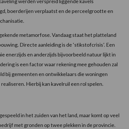
rkaveling werden verspreid liggende kavels
 boerderijen verplaatst en de perceelgrootte en
chanisatie.
ngekende metamorfose. Vandaag staat het platteland
wing. Directe aanleiding is de ‘stikstofcrisis’. Een
enerzijds en anderzijds bijvoorbeeld natuur lijkt in
dering is een factor waar rekening mee gehouden zal
ld bij gemeenten en ontwikkelaars die woningen
ealiseren. Hierbij kan kavelruil een rol spelen.
gespeeld in het zuiden van het land, maar komt op veel
edrijf met gronden op twee plekken in de provincie.