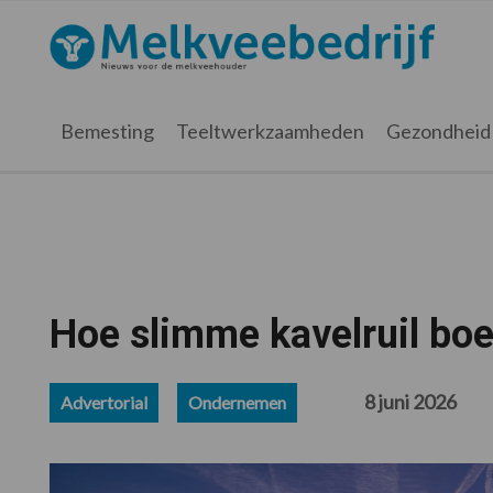
Spring
Door
Spring
Spring
naar
naar
naar
naar
Melkveebedrijf.nl
de
de
de
de
hoofdnavigatie
hoofd
eerste
voettekst
inhoud
sidebar
Bemesting
Teeltwerkzaamheden
Gezondheid
Hoe slimme kavelruil boe
8 juni 2026
Advertorial
Ondernemen