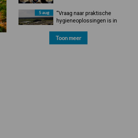
5 aug
“Vraag naar praktische
hygieneoplossingen is in
Polen groter dan ooit”
Toon meer