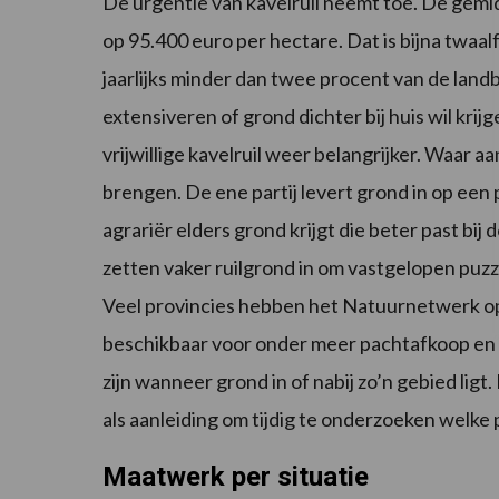
De urgentie van kavelruil neemt toe. De gemid
op 95.400 euro per hectare. Dat is bijna twaal
jaarlijks minder dan twee procent van de land
extensiveren of grond dichter bij huis wil krij
vrijwillige kavelruil weer belangrijker. Waar a
brengen. De ene partij levert grond in op een 
agrariër elders grond krijgt die beter past bij
zetten vaker ruilgrond in om vastgelopen puzze
Veel provincies hebben het Natuurnetwerk op
beschikbaar voor onder meer pachtafkoop en n
zijn wanneer grond in of nabij zo’n gebied lig
als aanleiding om tijdig te onderzoeken welke p
Maatwerk per situatie