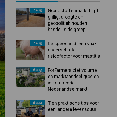
Sidebar
7 aug
Grondstoffenmarkt blijft
grillig: droogte en
geopolitiek houden
handel in de greep
7 aug
De speenhuid: een vaak
onderschatte
risicofactor voor mastitis
6 aug
ForFarmers ziet volume
en marktaandeel groeien
in krimpende
Nederlandse markt
6 aug
Tien praktische tips voor
een langere levensduur