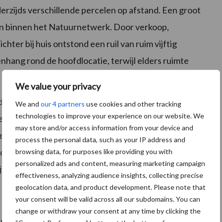
derzijds verschillende percelen op afstand. Een groot
ien binnen het Natuurnetwerk. Door verkoop,
hter bij huis ontstond een ruil van ruim vijftig
hang rond de hoofdlocatie, terwijl elders ruimte
We value your privacy
druil gaat niet alleen over natuur. Het kan ook gaan
We and
our 4 partners
use cookies and other tracking
technologies to improve your experience on our website. We
ere bewerkingskosten en meer overzicht in de
may store and/or access information from your device and
r druk staan, kan de ligging van grond bijna net zo
process the personal data, such as your IP address and
 deze manier snijdt het mes aan twee kanten en is
browsing data, for purposes like providing you with
personalized ads and content, measuring marketing campaign
ven in de buurt van natuurgebieden niet nodig.
effectiveness, analyzing audience insights, collecting precise
geolocation data, and product development. Please note that
your consent will be valid across all our subdomains. You can
change or withdraw your consent at any time by clicking the