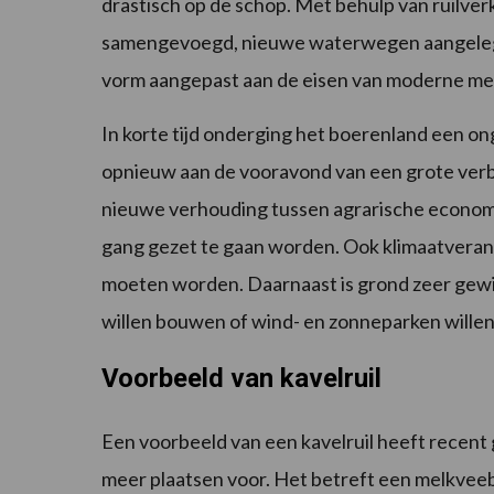
drastisch op de schop. Met behulp van ruilve
samengevoegd, nieuwe waterwegen aangelegd,
vorm aangepast aan de eisen van moderne me
In korte tijd onderging het boerenland een o
opnieuw aan de vooravond van een grote verbou
nieuwe verhouding tussen agrarische economie 
gang gezet te gaan worden. Ook klimaatveran
moeten worden. Daarnaast is grond zeer gewi
willen bouwen of wind- en zonneparken willen r
Voorbeeld van kavelruil
Een voorbeeld van een kavelruil heeft recent 
meer plaatsen voor. Het betreft een melkveeb