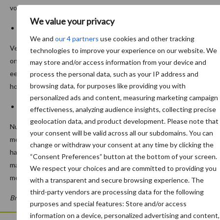
voerefficiëntie berekend en daar wordt op gestuurd.
We value your privacy
OmniGen
We and
our 4 partners
use cookies and other tracking
Veehouders onderstrepen het belang van
OmniGen
. Het
technologies to improve your experience on our website. We
ondersteunt de weerstand, zorgt voor sneller herstel na ziekte,
may store and/or access information from your device and
een lager celgetal, helpt tegen hittestress en draagt bij aan een
process the personal data, such as your IP address and
browsing data, for purposes like providing you with
hogere voerefficiëntie en saldo.
personalized ads and content, measuring marketing campaign
Levensduur
effectiveness, analyzing audience insights, collecting precise
geolocation data, and product development. Please note that
Nu heb je misschien het idee dat koeien in Israël maar 2 lactaties
your consent will be valid across all our subdomains. You can
meegaan, maar het tegenovergestelde is waar. Melkveebedrijven
change or withdraw your consent at any time by clicking the
halen een vervangingspercentage van 20%. Dus met optimaal
“Consent Preferences” button at the bottom of your screen.
management kunnen de koeien niet alleen een hoge
We respect your choices and are committed to providing you
melkproductie presteren, maar dit ook volhouden.
with a transparent and secure browsing experience. The
third-party vendors are processing data for the following
Bron:
De Heus
purposes and special features: Store and/or access
information on a device, personalized advertising and content,