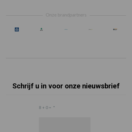
Footer
Onze brandpartners
Schrijf u in voor onze nieuwsbrief
8 + 0 =
*