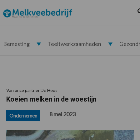
Spring
Door
Spring
Spring
naar
naar
naar
naar
Z
Melkveebedrijf.nl
de
de
de
de
hoofdnavigatie
hoofd
eerste
voettekst
inhoud
sidebar
Bemesting
Teeltwerkzaamheden
Gezond
Van onze partner De Heus
Koeien melken in de woestijn
8 mei 2023
Ondernemen