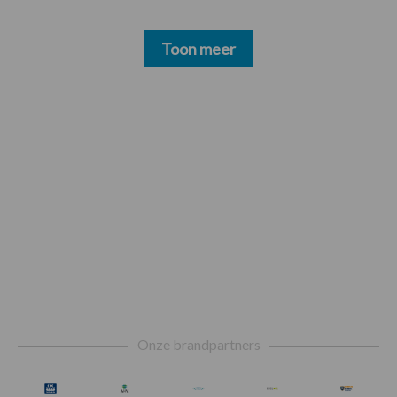
Toon meer
Footer
Onze brandpartners