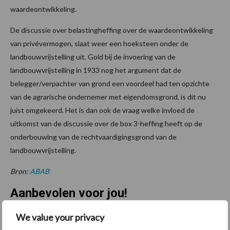
waardeontwikkeling.
De discussie over belastingheffing over de waardeontwikkeling
van privévermogen, slaat weer een hoeksteen onder de
landbouwvrijstelling uit. Gold bij de invoering van de
landbouwvrijstelling in 1933 nog het argument dat de
belegger/verpachter van grond een voordeel had ten opzichte
van de agrarische ondernemer met eigendomsgrond, is dit nu
juist omgekeerd. Het is dan ook de vraag welke invloed de
uitkomst van de discussie over de box 3-heffing heeft op de
onderbouwing van de rechtvaardigingsgrond van de
landbouwvrijstelling.
Bron:
ABAB
Aanbevolen voor jou!
We value your privacy
Grondstoffenmarkt blijft