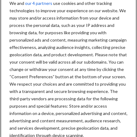
grillig: droogte en
We and
our 4 partners
use cookies and other tracking
geopolitiek houden handel
technologies to improve your experience on our website. We
in de greep
may store and/or access information from your device and
process the personal data, such as your IP address and
browsing data, for purposes like providing you with
De speenhuid: een vaak
personalized ads and content, measuring marketing campaign
onderschatte risicofactor
effectiveness, analyzing audience insights, collecting precise
voor mastitis
geolocation data, and product development. Please note that
your consent will be valid across all our subdomains. You can
change or withdraw your consent at any time by clicking the
“Consent Preferences” button at the bottom of your screen.
ForFarmers ziet volume en
marktaandeel groeien in
We respect your choices and are committed to providing you
krimpende Nederlandse
with a transparent and secure browsing experience. The
markt
third-party vendors are processing data for the following
purposes and special features: Store and/or access
information on a device, personalized advertising and content,
advertising and content measurement, audience research,
Themapagina's
and services development, precise geolocation data, and
identification through device scanning.