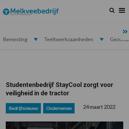
Spring
Door
Spring
Spring
naar
naar
naar
naar
Zoeken...
Zoek
Melkveebedrijf.nl
de
de
de
de
hoofdnavigatie
hoofd
eerste
voettekst
inhoud
sidebar
Bemesting
Teeltwerkzaamheden
Gezond
Studentenbedrijf StayCool zorgt voor
veiligheid in de tractor
24 maart 2022
Bedrijfsnieuws
Ondernemen