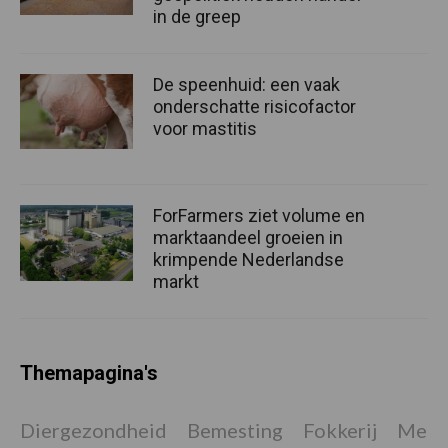
in de greep
De speenhuid: een vaak
onderschatte risicofactor
voor mastitis
ForFarmers ziet volume en
marktaandeel groeien in
krimpende Nederlandse
markt
Themapagina's
Diergezondheid
Bemesting
Fokkerij
Melkv