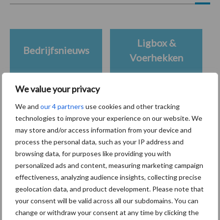
Ligbox &
Bedrijfsnieuws
Voerhekken
We value your privacy
We and
our 4 partners
use cookies and other tracking
Toon meer
technologies to improve your experience on our website. We
may store and/or access information from your device and
process the personal data, such as your IP address and
Primaire
browsing data, for purposes like providing you with
Recent nieuws
Partner nieuws
personalized ads and content, measuring marketing campaign
Sidebar
effectiveness, analyzing audience insights, collecting precise
7 aug
Grondstoffenmarkt blijft grillig:
geolocation data, and product development. Please note that
droogte en geopolitiek houden
your consent will be valid across all our subdomains. You can
handel in de greep
change or withdraw your consent at any time by clicking the