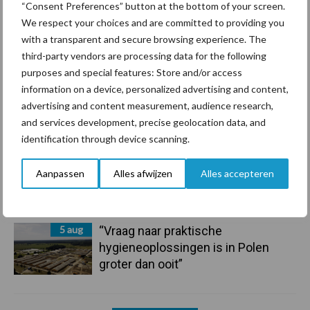
“Consent Preferences” button at the bottom of your screen.
7 aug
De speenhuid: een vaak
We respect your choices and are committed to providing you
onderschatte risicofactor voor
with a transparent and secure browsing experience. The
mastitis
third-party vendors are processing data for the following
purposes and special features: Store and/or access
information on a device, personalized advertising and content,
6 aug
ForFarmers ziet volume en
advertising and content measurement, audience research,
marktaandeel groeien in krimpende
and services development, precise geolocation data, and
Nederlandse markt
identification through device scanning.
6 aug
Tien praktische tips voor een
Aanpassen
Alles afwijzen
Alles accepteren
langere levensduur
5 aug
“Vraag naar praktische
hygieneoplossingen is in Polen
groter dan ooit”