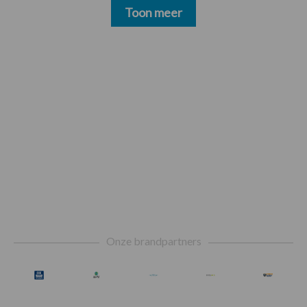
Toon meer
Footer
Onze brandpartners