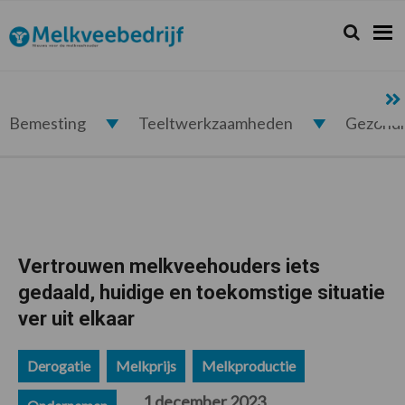
Spring
Door
Spring
Spring
naar
naar
naar
naar
Zoeken...
Zoek
Melkveebedrijf.nl
de
de
de
de
hoofdnavigatie
hoofd
eerste
voettekst
inhoud
sidebar
Bemesting
Teeltwerkzaamheden
Gezond
Vertrouwen melkveehouders iets
gedaald, huidige en toekomstige situatie
ver uit elkaar
Derogatie
Melkprijs
Melkproductie
1 december 2023