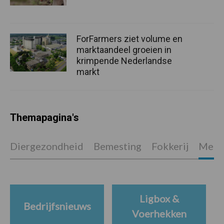
ForFarmers ziet volume en
marktaandeel groeien in
krimpende Nederlandse
markt
Themapagina's
Diergezondheid
Bemesting
Fokkerij
Melkv
Ligbox &
Bedrijfsnieuws
Voerhekken