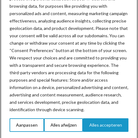
gemiddelde over de periode 2013-2022 (-9 punten).
browsing data, for purposes like providing you with
personalized ads and content, measuring marketing campaign
Conjunctuurindex in de komende 12
effectiveness, analyzing audience insights, collecting precise
geolocation data, and product development. Please note that
maanden
your consent will be valid across all our subdomains. You can
change or withdraw your consent at any time by clicking the
De melkveehouders zijn minder negatief in hun verwachtingen
“Consent Preferences” button at the bottom of your screen.
voor de komende 12 maanden. De index nam bijna 21 punten toe
We respect your choices and are committed to providing you
ten opzichte van het tweede kwartaal van 2023. Door de
with a transparent and secure browsing experience. The
gedaalde melkprijs in 2023 zijn de verwachtingen voor het
third-party vendors are processing data for the following
komend jaar hieromtrent positiever. Dit geldt ook voor de omzet.
purposes and special features: Store and/or access
Dit is in lijn met de stijgende zuivelnoteringen.
information on a device, personalized advertising and content,
advertising and content measurement, audience research,
Waar men nog niet positiever over is, is de kostenontwikkeling.
and services development, precise geolocation data, and
Per saldo is de index met -1 punt een stuk minder negatief dan
identification through device scanning.
gemiddeld over de periode 2013-2022 (-4 punten) en in
vergelijking met 5 voorgaande kwartalen.
Aanpassen
Alles afwijzen
Alles accepteren
Lees ook: Verschillen in onderliggende sectoren houden het