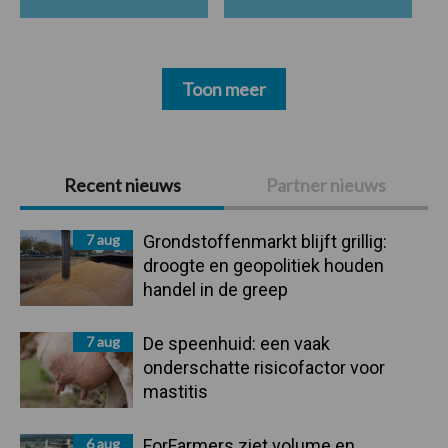
Toon meer
Primaire
Recent nieuws
Partner nieuws
Sidebar
7 aug
Grondstoffenmarkt blijft grillig:
droogte en geopolitiek houden
handel in de greep
7 aug
De speenhuid: een vaak
onderschatte risicofactor voor
mastitis
6 aug
ForFarmers ziet volume en