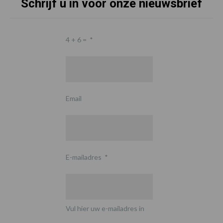
Schrijf u in voor onze nieuwsbrief
4 + 6 =
*
Email
E-mailadres
*
Vul hier uw e-mailadres in