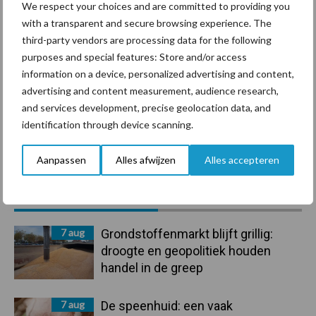
We respect your choices and are committed to providing you
with a transparent and secure browsing experience. The
Ligbox &
Bedrijfsnieuws
third-party vendors are processing data for the following
Voerhekken
purposes and special features: Store and/or access
information on a device, personalized advertising and content,
advertising and content measurement, audience research,
and services development, precise geolocation data, and
identification through device scanning.
Toon meer
Aanpassen
Alles afwijzen
Alles accepteren
Primaire
Recent nieuws
Partner nieuws
Sidebar
7 aug
Grondstoffenmarkt blijft grillig:
droogte en geopolitiek houden
handel in de greep
7 aug
De speenhuid: een vaak